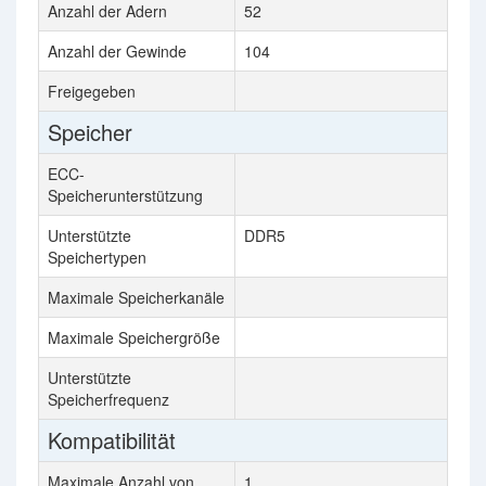
Anzahl der Adern
52
28
Anzahl der Gewinde
104
56
Freigegeben
Speicher
ECC-
Speicherunterstützung
Unterstützte
DDR5
DDR
Speichertypen
Maximale Speicherkanäle
6
Maximale Speichergröße
1 T
Unterstützte
293
Speicherfrequenz
Kompatibilität
Maximale Anzahl von
1