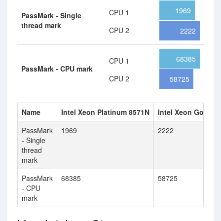
1969
CPU 1
PassMark - Single
thread mark
CPU 2
2222
68385
CPU 1
PassMark - CPU mark
CPU 2
58725
Name
Intel Xeon Platinum 8571N
Intel Xeon Gold 6
PassMark
1969
2222
- Single
thread
mark
PassMark
68385
58725
- CPU
mark