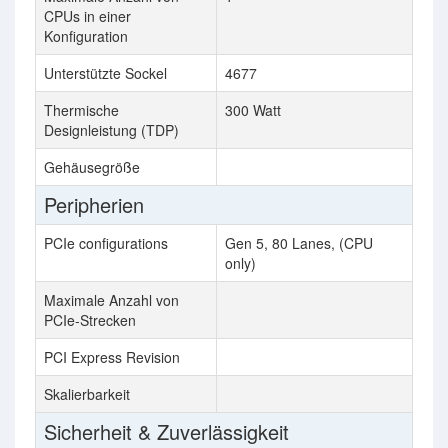
CPUs in einer
Konfiguration
Unterstützte Sockel
4677
FCL
Thermische
300 Watt
165
Designleistung (TDP)
Gehäusegröße
76.
Peripherien
PCIe configurations
Gen 5, 80 Lanes, (CPU
only)
Maximale Anzahl von
48
PCIe-Strecken
PCI Express Revision
3.0
Skalierbarkeit
2S
Sicherheit & Zuverlässigkeit