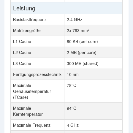
Leistung
Basistaktfrequenz
2.4 GHz
2.2
Matrizengröße
2x 763 mm²
L1 Cache
80 KB (per core)
L2 Cache
2 MB (per core)
L3 Cache
300 MB (shared)
38.
Fertigungsprozesstechnik
10 nm
14 
Maximale
78°C
Gehäusetemperatur
(TCase)
Maximale
94°C
89°
Kerntemperatur
Maximale Frequenz
4 GHz
4.0