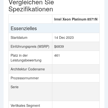
Vergleichen Sie
Spezifikationen
Intel Xeon Platinum 8571N
Int
Essenzielles
Startdatum
14 Dec 2023
Q1'
Einführungspreis (MSRP)
$6839
$29
Platz in der
461
463
Leistungsbewertung
Architektur Codename
Cas
Prozessornummer
623
Serie
2nd 
Xeo
Pro
Vertikales Segment
Ser