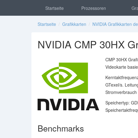
Startseite
Prozessoren
Gra
Startseite
/
Grafikkarten
/
NVIDIA Grafikkarten d
NVIDIA CMP 30HX Gra
CMP 30HX Grafik
Videokarte basie
Kerntaktfrequenz
GTexel/s. Leitun
Stromverbrauch 
Speichertyp: GD
Speichertaktfreq
Benchmarks