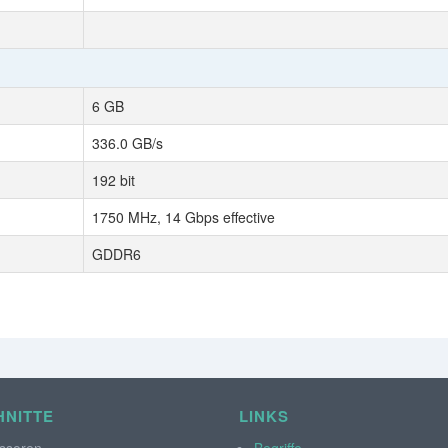
6 GB
336.0 GB/s
192 bit
1750 MHz, 14 Gbps effective
GDDR6
NITTE
LINKS