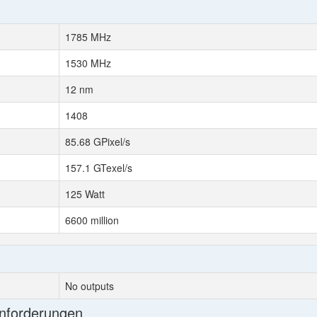
1785 MHz
1530 MHz
12 nm
1408
85.68 GPixel/s
157.1 GTexel/s
125 Watt
6600 million
No outputs
Anforderungen