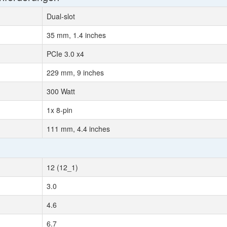
Dual-slot
35 mm, 1.4 inches
PCIe 3.0 x4
229 mm, 9 inches
300 Watt
1x 8-pin
111 mm, 4.4 inches
12 (12_1)
3.0
4.6
6.7