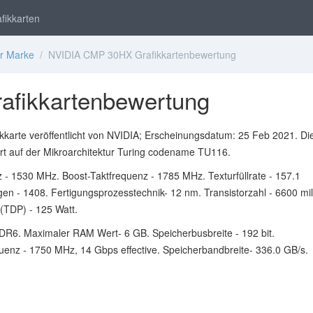
fikkarten
er Marke
/ NVIDIA CMP 30HX Grafikkartenbewertung
fikkartenbewertung
karte veröffentlicht von NVIDIA; Erscheinungsdatum: 25 Feb 2021. Di
rt auf der Mikroarchitektur Turing codename TU116.
 - 1530 MHz. Boost-Taktfrequenz - 1785 MHz. Texturfüllrate - 157.1
gen - 1408. Fertigungsprozesstechnik- 12 nm. Transistorzahl - 6600 mil
(TDP) - 125 Watt.
DR6. Maximaler RAM Wert- 6 GB. Speicherbusbreite - 192 bit.
uenz - 1750 MHz, 14 Gbps effective. Speicherbandbreite- 336.0 GB/s.