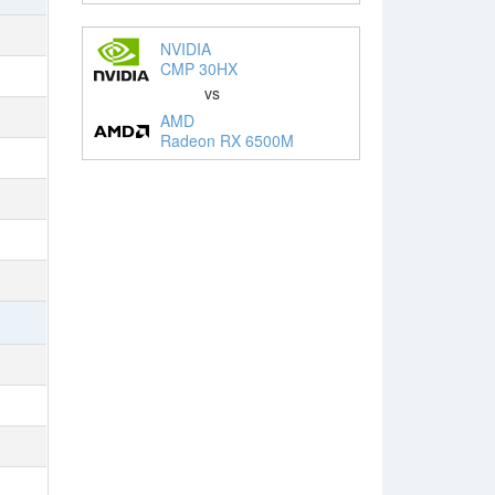
NVIDIA
CMP 30HX
vs
AMD
Radeon RX 6500M