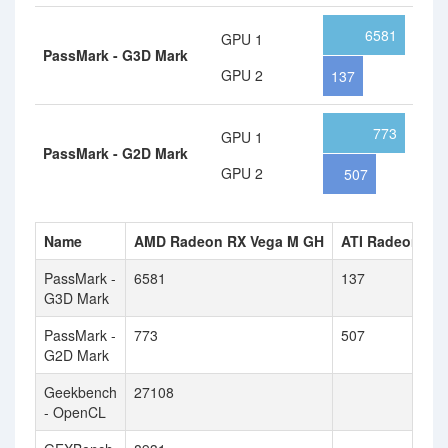
6581
GPU 1
PassMark - G3D Mark
GPU 2
137
773
GPU 1
PassMark - G2D Mark
GPU 2
507
Name
AMD Radeon RX Vega M GH
ATI Radeon X19
PassMark -
6581
137
G3D Mark
PassMark -
773
507
G2D Mark
Geekbench
27108
- OpenCL