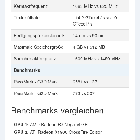
Kerntaktfrequenz
1063 MHz vs 625 MHz
Texturfüllrate
114.2 GTexel / s vs 10
GTexel / s
Fertigungsprozesstechnik
14 nm vs 90 nm
Maximale Speichergröße
4 GB vs 512 MB
Speichertaktfrequenz
1600 MHz vs 1450 MHz
Benchmarks
PassMark - G3D Mark
6581 vs 137
PassMark - G2D Mark
773 vs 507
Benchmarks vergleichen
GPU 1:
AMD Radeon RX Vega M GH
GPU 2:
ATI Radeon X1900 CrossFire Edition