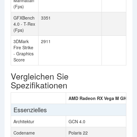
Manhattan
(Fps)
GFXBench
3351
4.0 - T-Rex
(Fps)
3DMark
2911
Fire Strike
- Graphics
Score
Vergleichen Sie
Spezifikationen
AMD Radeon RX Vega M GH
AT
Essenzielles
Architektur
GCN 4.0
R5
Codename
Polaris 22
R5