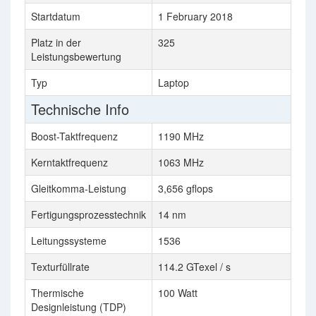
Startdatum
1 February 2018
24
Platz in der
325
32
Leistungsbewertung
Typ
Laptop
De
Technische Info
Boost-Taktfrequenz
1190 MHz
Kerntaktfrequenz
1063 MHz
62
Gleitkomma-Leistung
3,656 gflops
Fertigungsprozesstechnik
14 nm
90
Leitungssysteme
1536
Texturfüllrate
114.2 GTexel / s
10
Thermische
100 Watt
10
Designleistung (TDP)