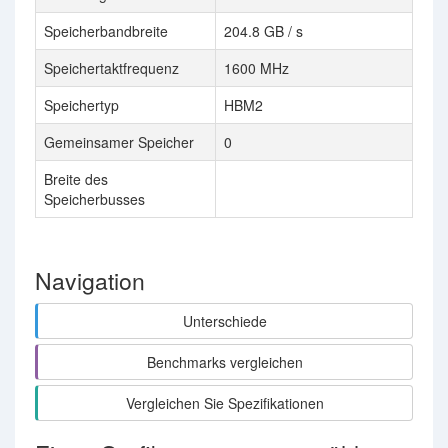
Speicherbandbreite
204.8 GB / s
46
Speichertaktfrequenz
1600 MHz
14
Speichertyp
HBM2
G
Gemeinsamer Speicher
0
Breite des
25
Speicherbusses
Navigation
Unterschiede
Benchmarks vergleichen
Vergleichen Sie Spezifikationen