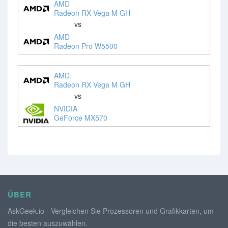
AMD
Radeon RX Vega M GH
vs
AMD
Radeon Pro W5500
AMD
Radeon RX Vega M GH
vs
NVIDIA
GeForce MX570
ÜBER
AskGeek.io - Vergleichen Sie Prozessoren und Grafikkarten, um
die besten auszuwählen.