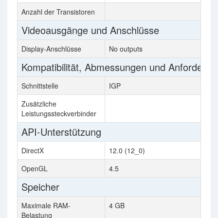
Anzahl der Transistoren
38
Videoausgänge und Anschlüsse
Display-Anschlüsse
No outputs
2x
Kompatibilität, Abmessungen und Anforderu
Schnittstelle
IGP
PC
Zusätzliche
1x
Leistungssteckverbinder
API-Unterstützung
DirectX
12.0 (12_0)
9.
OpenGL
4.5
2.
Speicher
Maximale RAM-
4 GB
51
Belastung