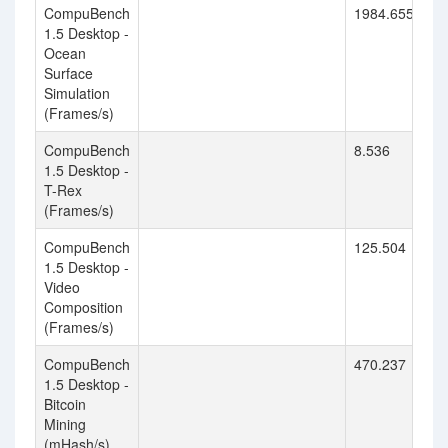
CompuBench
1984.655
1.5 Desktop -
Ocean
Surface
Simulation
(Frames/s)
CompuBench
8.536
1.5 Desktop -
T-Rex
(Frames/s)
CompuBench
125.504
1.5 Desktop -
Video
Composition
(Frames/s)
CompuBench
470.237
1.5 Desktop -
Bitcoin
Mining
(mHash/s)