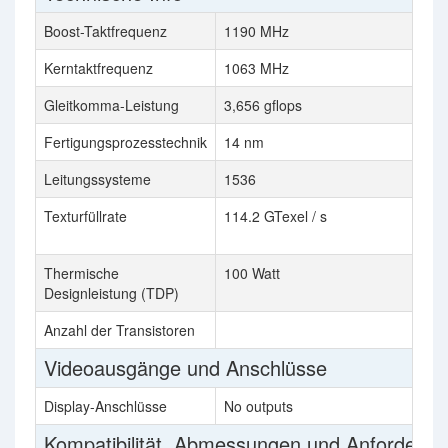
Boost-Taktfrequenz
1190 MHz
10
Kerntaktfrequenz
1063 MHz
95
Gleitkomma-Leistung
3,656 gflops
2x
Fertigungsprozesstechnik
14 nm
28
Leitungssysteme
1536
2x
Texturfüllrate
114.2 GTexel / s
2x
se
Thermische
100 Watt
37
Designleistung (TDP)
Anzahl der Transistoren
4,
Videoausgänge und Anschlüsse
Display-Anschlüsse
No outputs
1x
Kompatibilität, Abmessungen und Anforderu