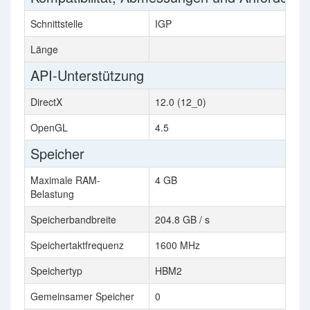
Schnittstelle
IGP
PC
Länge
3
API-Unterstützung
DirectX
12.0 (12_0)
12
OpenGL
4.5
4.
Speicher
Maximale RAM-
4 GB
2x
Belastung
Speicherbandbreite
204.8 GB / s
2x
Speichertaktfrequenz
1600 MHz
60
Speichertyp
HBM2
G
Gemeinsamer Speicher
0