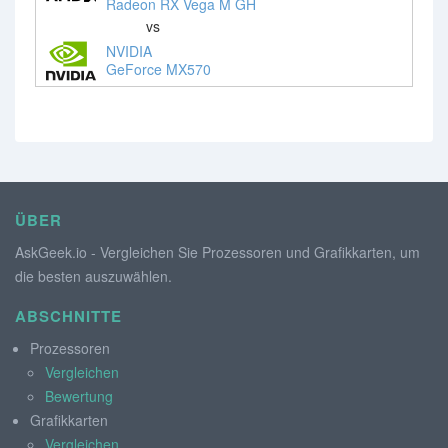
Radeon RX Vega M GH
vs
NVIDIA
GeForce MX570
ÜBER
AskGeek.io - Vergleichen Sie Prozessoren und Grafikkarten, um
die besten auszuwählen.
ABSCHNITTE
Prozessoren
Vergleichen
Bewertung
Grafikkarten
Vergleichen