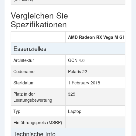
Vergleichen Sie
Spezifikationen
AMD Radeon RX Vega M GH
AM
Essenzielles
Architektur
GCN 4.0
GC
Codename
Polaris 22
Ma
Startdatum
1 February 2018
24
Platz in der
325
32
Leistungsbewertung
Typ
Laptop
De
Einführungspreis (MSRP)
$9
Technische Info