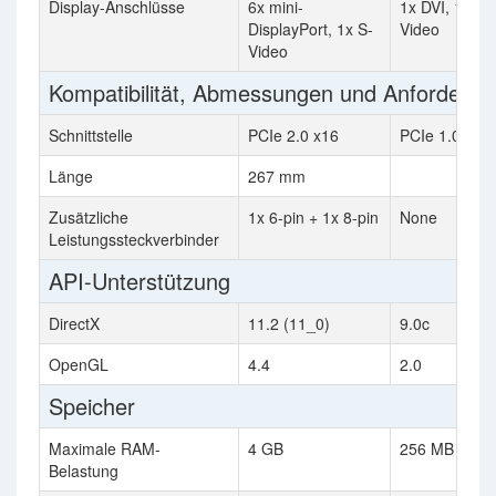
Display-Anschlüsse
6x mini-
1x DVI, 1x VG
DisplayPort, 1x S-
Video
Video
Kompatibilität, Abmessungen und Anforderu
Schnittstelle
PCIe 2.0 x16
PCIe 1.0 x16
Länge
267 mm
Zusätzliche
1x 6-pin + 1x 8-pin
None
Leistungssteckverbinder
API-Unterstützung
DirectX
11.2 (11_0)
9.0c
OpenGL
4.4
2.0
Speicher
Maximale RAM-
4 GB
256 MB
Belastung