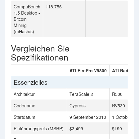
CompuBench
118.756
1.5 Desktop -
Bitcoin
Mining
(mHash/s)
Vergleichen Sie
Spezifikationen
ATI FirePro V9800
ATI Radeon 
Essenzielles
Architektur
TeraScale 2
R500
Codename
Cypress
RV530
Startdatum
9 September 2010
1 October 20
Einführungspreis (MSRP)
$3,499
$199