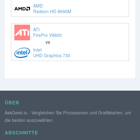
AMD
Radeon HD 8690M
ATI
FirePro V9800
vs
Intel
UHD Graphics 730
ÜBER
AskGeek.io - Vergleichen Sie Prozessoren und Grafikkarten, um
die besten auszuwählen.
ABSCHNITTE