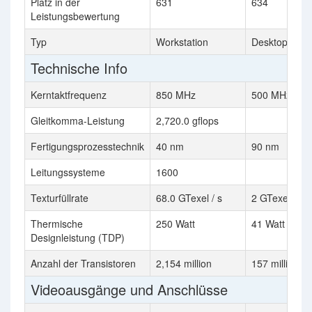
Platz in der
631
634
Leistungsbewertung
Typ
Workstation
Desktop
Technische Info
Kerntaktfrequenz
850 MHz
500 MHz
Gleitkomma-Leistung
2,720.0 gflops
Fertigungsprozesstechnik
40 nm
90 nm
Leitungssysteme
1600
Texturfüllrate
68.0 GTexel / s
2 GTexel / s
Thermische
250 Watt
41 Watt
Designleistung (TDP)
Anzahl der Transistoren
2,154 million
157 million
Videoausgänge und Anschlüsse