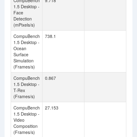
CompuBench
9.718
1.5 Desktop -
Face
Detection
(mPixels/s)
CompuBench
738.1
1.5 Desktop -
Ocean
Surface
Simulation
(Frames/s)
CompuBench
0.867
1.5 Desktop -
T-Rex
(Frames/s)
CompuBench
27.153
1.5 Desktop -
Video
Composition
(Frames/s)