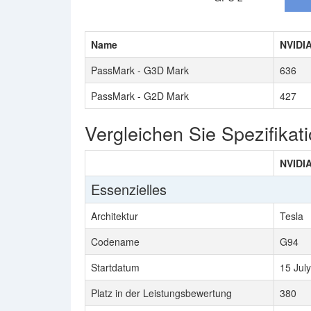
Name
NVIDI
PassMark - G3D Mark
636
PassMark - G2D Mark
427
Vergleichen Sie Spezifikat
NVIDI
Essenzielles
Architektur
Tesla
Codename
G94
Startdatum
15 Jul
Platz in der Leistungsbewertung
380