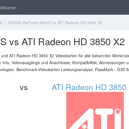
fikkarten
en
/ NVIDIA GeForce 9800S vs ATI Radeon HD 3850 X2
S vs ATI Radeon HD 3850 X2
und ATI Radeon HD 3850 X2 Videokarten für alle bekannten Merkmale
he Info, Videoausgänge und Anschlüsse, Kompatibilität, Abmessungen 
nologien. Benchmark-Videokarten Leistungsanalyse: PassMark - G3D M
vs
ATI Radeon HD 3850