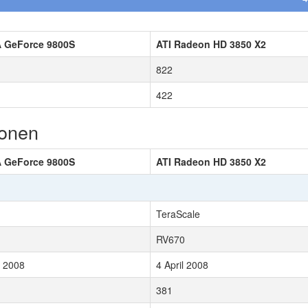
A GeForce 9800S
ATI Radeon HD 3850 X2
822
422
ionen
A GeForce 9800S
ATI Radeon HD 3850 X2
TeraScale
RV670
y 2008
4 April 2008
381