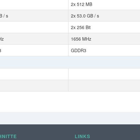
2x 512 MB
B / s
2x 53.0 GB / s
2x 256 Bit
Hz
1656 MHz
3
GDDR3
NITTE
LINKS