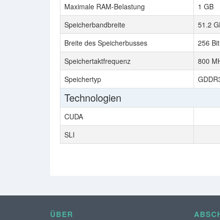
Maximale RAM-Belastung
1 GB
Speicherbandbreite
51.2 G
Breite des Speicherbusses
256 Bit
Speichertaktfrequenz
800 M
Speichertyp
GDDR
Technologien
CUDA
SLI
ÜBER
ABSCH