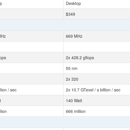
p
Desktop
$349
MHz
669 MHz
lops
2x 428.2 gflops
55 nm
2x 320
llion / sec
2x 10.7 GTexel / s billion / sec
t
140 Watt
lion
666 million