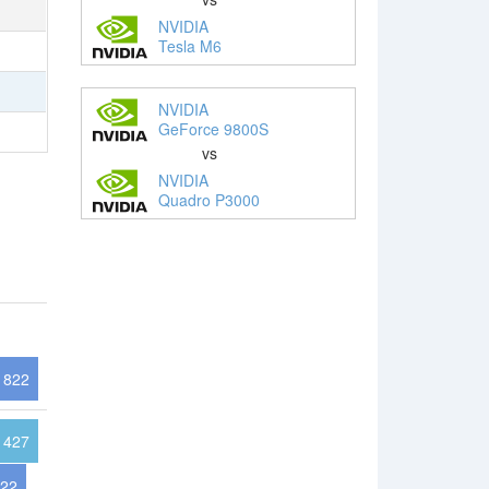
NVIDIA
Tesla M6
NVIDIA
GeForce 9800S
vs
NVIDIA
Quadro P3000
822
427
22