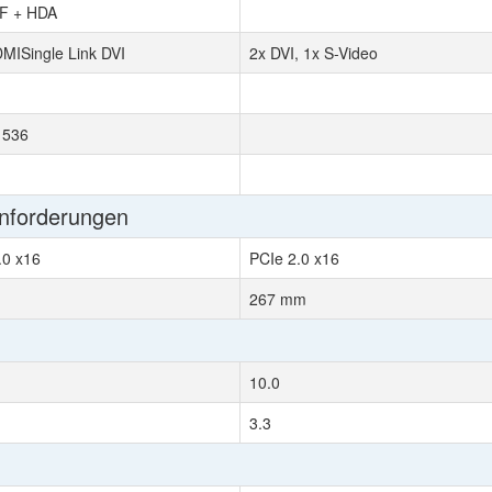
IF + HDA
ISingle Link DVI
2x DVI, 1x S-Video
1536
Anforderungen
.0 x16
PCIe 2.0 x16
267 mm
10.0
3.3