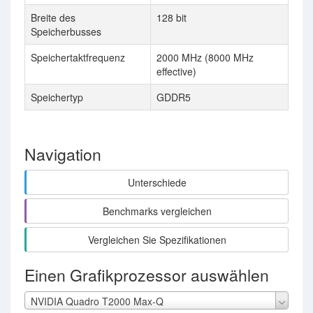
Breite des
128 bit
1
Speicherbusses
Speichertaktfrequenz
2000 MHz (8000 MHz
4
effective)
Speichertyp
GDDR5
G
Navigation
Unterschiede
Benchmarks vergleichen
Vergleichen Sie Spezifikationen
Einen Grafikprozessor auswählen
NVIDIA Quadro T2000 Max-Q