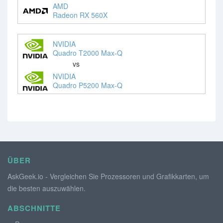
AMD
Radeon RX 560X
NVIDIA
Quadro T2000 Max-Q
vs
NVIDIA
Quadro P5200 Max-Q
ÜBER
AskGeek.io - Vergleichen Sie Prozessoren und Grafikkarten, um
die besten auszuwählen.
ABSCHNITTE