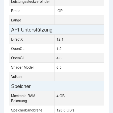
Leistungssteckverbinder
Breite
IGP
Länge
1
API-Unterstützung
DirectX
12.1
1
OpenCL
1.2
OpenGL
4.6
4
Shader Model
6.5
Vulkan
Speicher
Maximale RAM-
4 GB
1
Belastung
Speicherbandbreite
128.0 GB/s
7