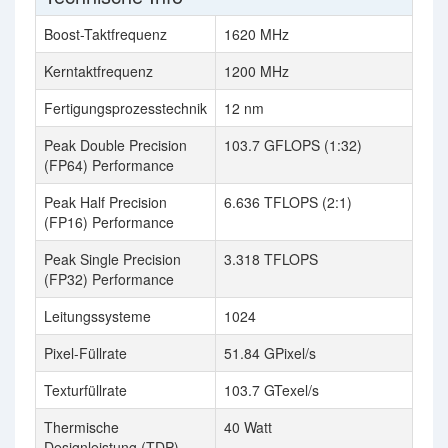
Boost-Taktfrequenz
1620 MHz
Kerntaktfrequenz
1200 MHz
8
Fertigungsprozesstechnik
12 nm
2
Peak Double Precision
103.7 GFLOPS (1:32)
(FP64) Performance
Peak Half Precision
6.636 TFLOPS (2:1)
(FP16) Performance
Peak Single Precision
3.318 TFLOPS
(FP32) Performance
Leitungssysteme
1024
3
Pixel-Füllrate
51.84 GPixel/s
Texturfüllrate
103.7 GTexel/s
1
Thermische
40 Watt
4
Designleistung (TDP)