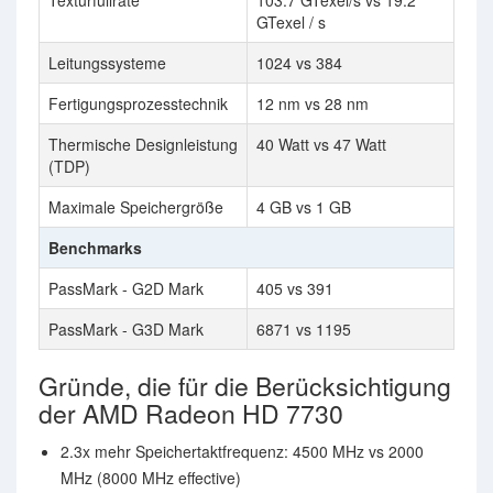
Texturfüllrate
103.7 GTexel/s vs 19.2
GTexel / s
Leitungssysteme
1024 vs 384
Fertigungsprozesstechnik
12 nm vs 28 nm
Thermische Designleistung
40 Watt vs 47 Watt
(TDP)
Maximale Speichergröße
4 GB vs 1 GB
Benchmarks
PassMark - G2D Mark
405 vs 391
PassMark - G3D Mark
6871 vs 1195
Gründe, die für die Berücksichtigung
der AMD Radeon HD 7730
2.3x mehr Speichertaktfrequenz: 4500 MHz vs 2000
MHz (8000 MHz effective)