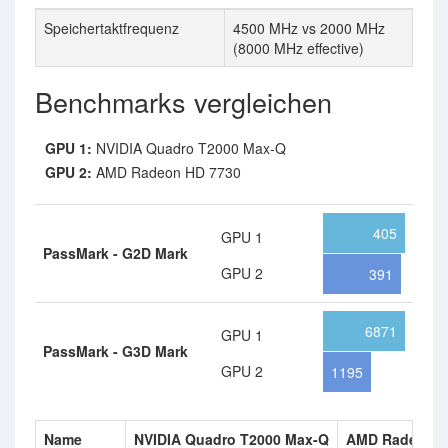
Speichertaktfrequenz
4500 MHz vs 2000 MHz
(8000 MHz effective)
Benchmarks vergleichen
GPU 1:
NVIDIA Quadro T2000 Max-Q
GPU 2:
AMD Radeon HD 7730
405
GPU 1
PassMark - G2D Mark
GPU 2
391
6871
GPU 1
PassMark - G3D Mark
GPU 2
1195
Name
NVIDIA Quadro T2000 Max-Q
AMD Radeon H