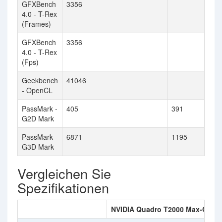
GFXBench
3356
4.0 - T-Rex
(Frames)
GFXBench
3356
4.0 - T-Rex
(Fps)
Geekbench
41046
- OpenCL
PassMark -
405
391
G2D Mark
PassMark -
6871
1195
G3D Mark
Vergleichen Sie
Spezifikationen
NVIDIA Quadro T2000 Max-Q
A