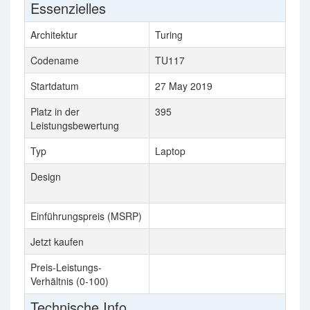
Essenzielles
Architektur
Turing
G
Codename
TU117
C
Startdatum
27 May 2019
1
Platz in der
395
3
Leistungsbewertung
Typ
Laptop
D
Design
A
S
Einführungspreis (MSRP)
$
Jetzt kaufen
$
Preis-Leistungs-
3
Verhältnis (0-100)
Technische Info