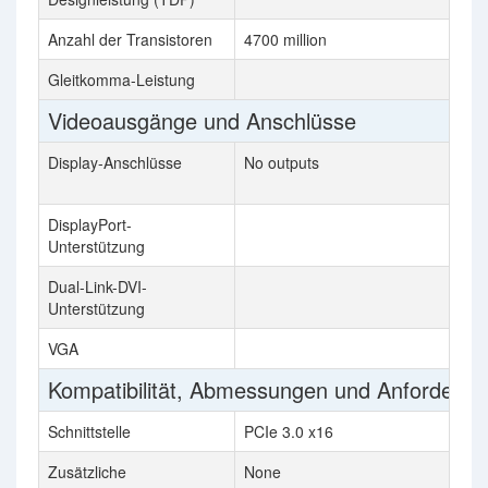
Anzahl der Transistoren
4700 million
1
Gleitkomma-Leistung
6
Videoausgänge und Anschlüsse
Display-Anschlüsse
No outputs
1
D
DisplayPort-
Unterstützung
Dual-Link-DVI-
Unterstützung
VGA
Kompatibilität, Abmessungen und Anforderu
Schnittstelle
PCIe 3.0 x16
P
Zusätzliche
None
N