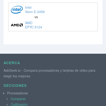
Intel
Xeon E-2456
vs
AMD
EPYC 9124
ACERCA
AskGeek.io - Compara procesadores y tarjetas de video para
elegir los mejores.
SECCIONES
Procesadores
Comparar
Calificación