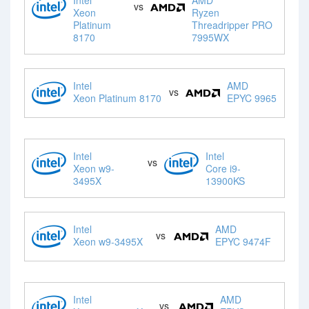
vs
Xeon
Ryzen
Platinum
Threadripper PRO
8170
7995WX
Intel
AMD
vs
Xeon Platinum 8170
EPYC 9965
Intel
Intel
vs
Xeon w9-
Core i9-
3495X
13900KS
Intel
AMD
vs
Xeon w9-3495X
EPYC 9474F
Intel
AMD
vs