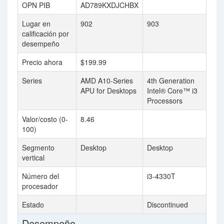
OPN PIB
AD789KXDJCHBX
Lugar en
902
903
calificación por
desempeño
Precio ahora
$199.99
Series
AMD A10-Series
4th Generation
APU for Desktops
Intel® Core™ i3
Processors
Valor/costo (0-
8.46
100)
Segmento
Desktop
Desktop
vertical
Número del
i3-4330T
procesador
Estado
Discontinued
Desempeño