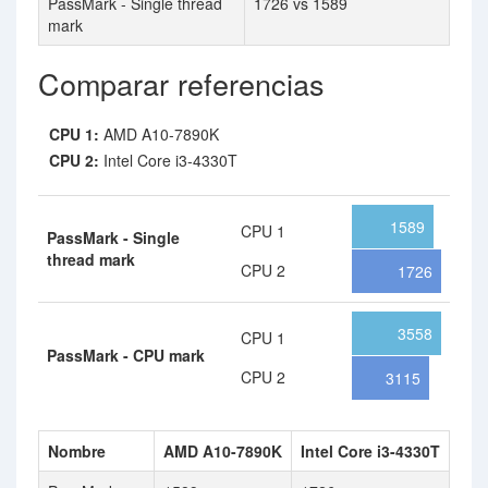
PassMark - Single thread
1726 vs 1589
mark
Comparar referencias
CPU 1:
AMD A10-7890K
CPU 2:
Intel Core i3-4330T
1589
CPU 1
PassMark - Single
thread mark
CPU 2
1726
3558
CPU 1
PassMark - CPU mark
CPU 2
3115
Nombre
AMD A10-7890K
Intel Core i3-4330T