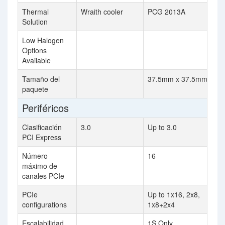
Thermal
Wraith cooler
PCG 2013A
Solution
Low Halogen
Options
Available
Tamaño del
37.5mm x 37.5mm
paquete
Periféricos
Clasificación
3.0
Up to 3.0
PCI Express
Número
16
máximo de
canales PCIe
PCIe
Up to 1x16, 2x8,
configurations
1x8+2x4
Escalabilidad
1S Only