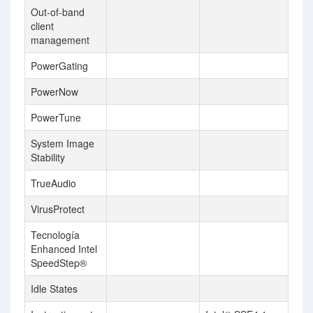
Out-of-band
client
management
PowerGating
PowerNow
PowerTune
System Image
Stability
TrueAudio
VirusProtect
Tecnología
Enhanced Intel
SpeedStep®
Idle States