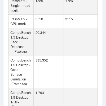
PassMark -
1589
1726
Single thread
mark
PassMark -
3558
3115
CPU mark
CompuBench
20.344
1.5 Desktop -
Face
Detection
(mPixels/s)
CompuBench
335.352
1.5 Desktop -
Ocean
Surface
Simulation
(Frames/s)
CompuBench
1.794
1.5 Desktop -
T-Rex