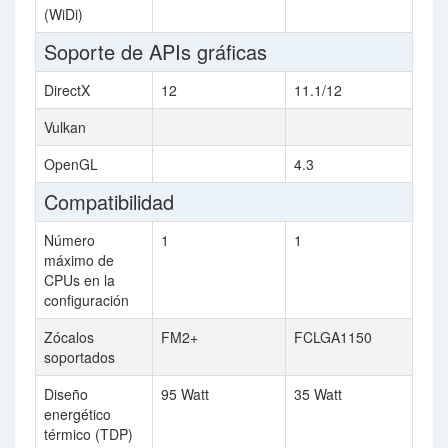
(WiDi)
Soporte de APIs gráficas
DirectX
12
11.1/12
Vulkan
OpenGL
4.3
Compatibilidad
Número
1
1
máximo de
CPUs en la
configuración
Zócalos
FM2+
FCLGA1150
soportados
Diseño
95 Watt
35 Watt
energético
térmico (TDP)