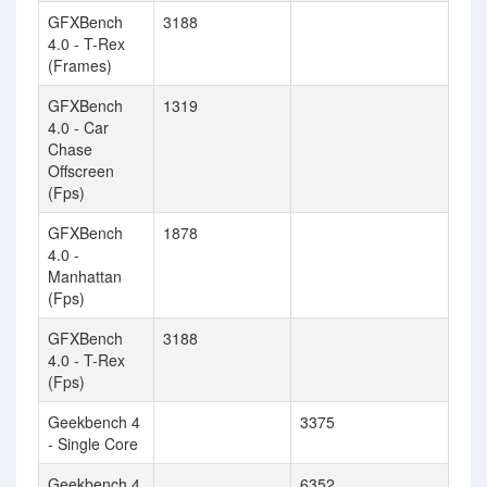
GFXBench
3188
4.0 - T-Rex
(Frames)
GFXBench
1319
4.0 - Car
Chase
Offscreen
(Fps)
GFXBench
1878
4.0 -
Manhattan
(Fps)
GFXBench
3188
4.0 - T-Rex
(Fps)
Geekbench 4
3375
- Single Core
Geekbench 4
6352