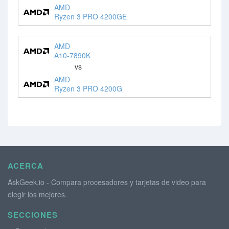
AMD
Ryzen 3 PRO 4200GE
AMD
A10-7890K
vs
AMD
Ryzen 3 PRO 4200G
ACERCA
AskGeek.io - Compara procesadores y tarjetas de video para
elegir los mejores.
SECCIONES