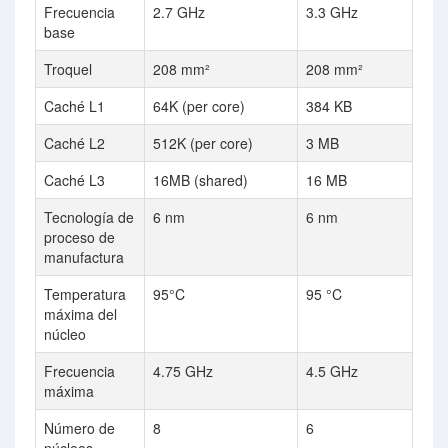
Frecuencia
2.7 GHz
3.3 GHz
base
Troquel
208 mm²
208 mm²
Caché L1
64K (per core)
384 KB
Caché L2
512K (per core)
3 MB
Caché L3
16MB (shared)
16 MB
Tecnología de
6 nm
6 nm
proceso de
manufactura
Temperatura
95°C
95 °C
máxima del
núcleo
Frecuencia
4.75 GHz
4.5 GHz
máxima
Número de
8
6