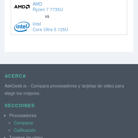
AMD
Ryzen 7 7735U
vs
Intel
Core Ultra 5 125U
ACERCA
AskGeek.io - Compara procesadores y tarjetas de video para
elegir los mejores.
SECCIONES
Procesadores
Comparar
Calificación
Tarjetas de video