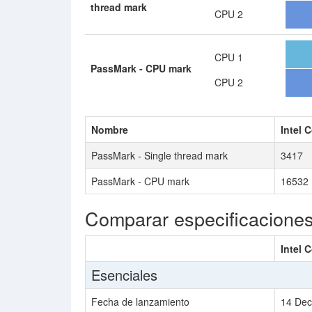
thread mark
CPU 2
CPU 1
PassMark - CPU mark
CPU 2
Nombre
Intel 
PassMark - Single thread mark
3417
PassMark - CPU mark
16532
Comparar especificacione
Intel 
Esenciales
Fecha de lanzamiento
14 Dec