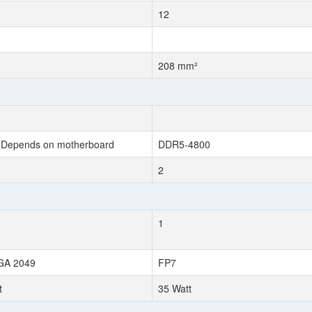
12
208 mm²
Depends on motherboard
DDR5-4800
2
1
BGA 2049
FP7
t
35 Watt