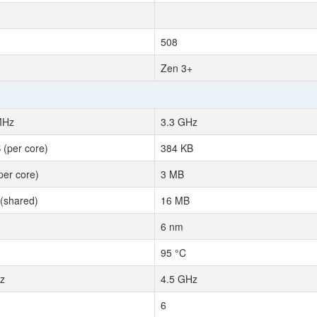
508
Zen 3+
MHz
3.3 GHz
 (per core)
384 KB
per core)
3 MB
(shared)
16 MB
6 nm
95 °C
z
4.5 GHz
6