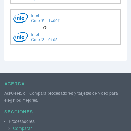
Intel
Core i5-11400T
vs
Intel
Core i3-10105
ACERCA
AskGeek.io - Compara procesadores y tarjetas de video para
elegir los mejores.
SECCIONES
Procesadores
Comparar