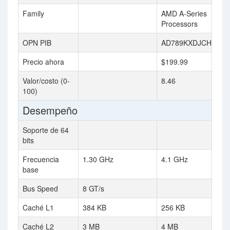
Family
AMD A-Series
Processors
OPN PIB
AD789KXDJCHBX
Precio ahora
$199.99
Valor/costo (0-
8.46
100)
Desempeño
Soporte de 64
bits
Frecuencia
1.30 GHz
4.1 GHz
base
Bus Speed
8 GT/s
Caché L1
384 KB
256 KB
Caché L2
3 MB
4 MB