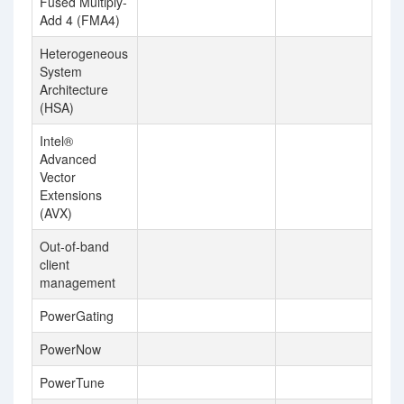
Fused Multiply-
Add 4 (FMA4)
Heterogeneous
System
Architecture
(HSA)
Intel®
Advanced
Vector
Extensions
(AVX)
Out-of-band
client
management
PowerGating
PowerNow
PowerTune