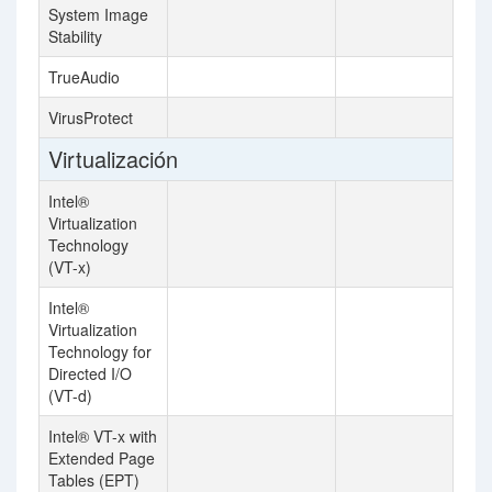
System Image
Stability
TrueAudio
VirusProtect
Virtualización
Intel®
Virtualization
Technology
(VT-x)
Intel®
Virtualization
Technology for
Directed I/O
(VT-d)
Intel® VT-x with
Extended Page
Tables (EPT)