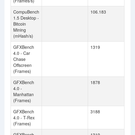
(Frames/s)
CompuBench
106.183
1.5 Desktop -
Bitcoin
Mining
(mHash/s)
GFXBench
1319
4.0 - Car
Chase
Offscreen
(Frames)
GFXBench
1878
4.0 -
Manhattan
(Frames)
GFXBench
3188
4.0 - T-Rex
(Frames)
GFXBench
1319