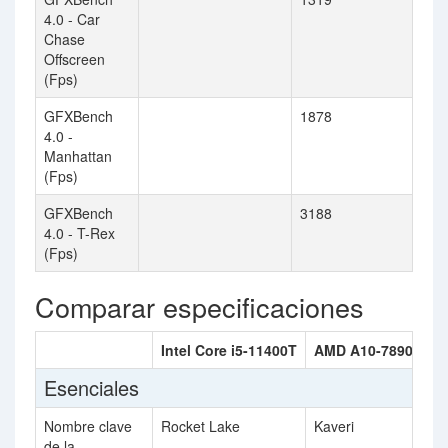
4.0 - Car
Chase
Offscreen
(Fps)
GFXBench
1878
4.0 -
Manhattan
(Fps)
GFXBench
3188
4.0 - T-Rex
(Fps)
Comparar especificaciones
Intel Core i5-11400T
AMD A10-7890K
Esenciales
Nombre clave
Rocket Lake
Kaveri
de la