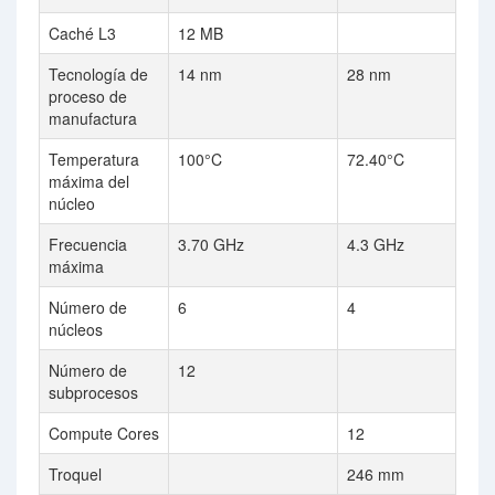
Caché L3
12 MB
Tecnología de
14 nm
28 nm
proceso de
manufactura
Temperatura
100°C
72.40°C
máxima del
núcleo
Frecuencia
3.70 GHz
4.3 GHz
máxima
Número de
6
4
núcleos
Número de
12
subprocesos
Compute Cores
12
Troquel
246 mm