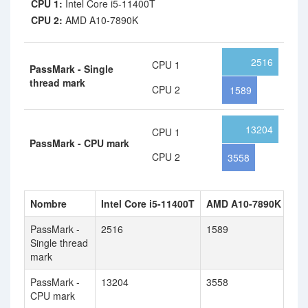
CPU 1:
Intel Core i5-11400T
CPU 2:
AMD A10-7890K
2516
CPU 1
PassMark - Single
thread mark
CPU 2
1589
13204
CPU 1
PassMark - CPU mark
CPU 2
3558
Nombre
Intel Core i5-11400T
AMD A10-7890K
PassMark -
2516
1589
Single thread
mark
PassMark -
13204
3558
CPU mark