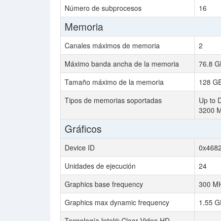
Número de subprocesos
16
Memoria
Canales máximos de memoria
2
Máximo banda ancha de la memoria
76.8 G
Tamaño máximo de la memoria
128 G
Tipos de memorias soportadas
Up to 
3200 
Gráficos
Device ID
0x468
Unidades de ejecución
24
Graphics base frequency
300 M
Graphics max dynamic frequency
1.55 G
Tecnología Intel® Clear Video HD