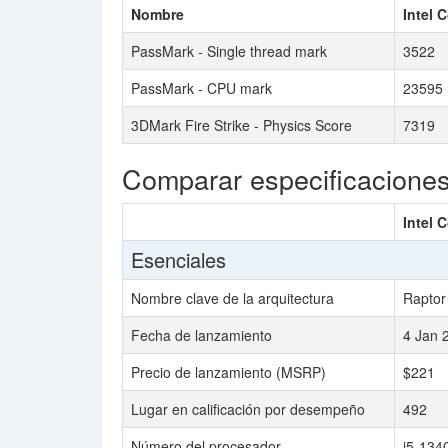
Nombre
Intel 
PassMark - Single thread mark
3522
PassMark - CPU mark
23595
3DMark Fire Strike - Physics Score
7319
Comparar especificacione
Intel 
Esenciales
Nombre clave de la arquitectura
Raptor
Fecha de lanzamiento
4 Jan 
Precio de lanzamiento (MSRP)
$221
Lugar en calificación por desempeño
492
Número del procesador
i5-134