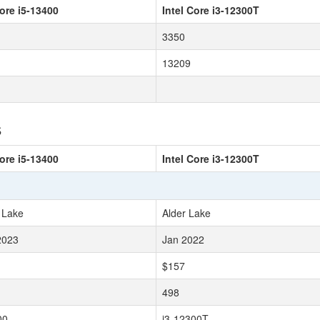
Core i5-13400
Intel Core i3-12300T
3350
13209
s
Core i5-13400
Intel Core i3-12300T
 Lake
Alder Lake
2023
Jan 2022
$157
498
00
i3-12300T