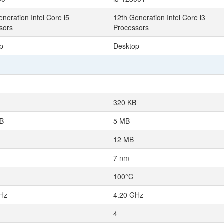
neration Intel Core i5
12th Generation Intel Core i3
sors
Processors
p
Desktop
B
320 KB
MB
5 MB
12 MB
7 nm
100°C
Hz
4.20 GHz
4