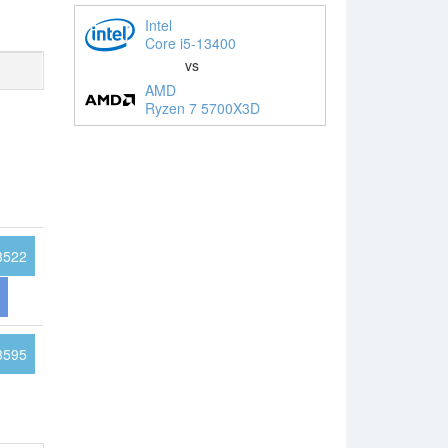
Intel
Core i5-13400
vs
AMD
Ryzen 7 5700X3D
3522
3595