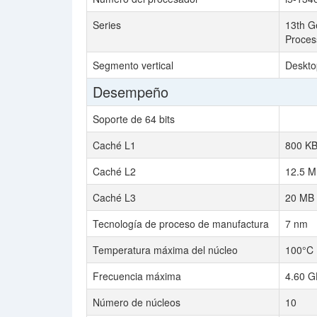
Series
13th Ge
Proces
Segmento vertical
Deskto
Desempeño
Soporte de 64 bits
Caché L1
800 K
Caché L2
12.5 
Caché L3
20 MB
Tecnología de proceso de manufactura
7 nm
Temperatura máxima del núcleo
100°C
Frecuencia máxima
4.60 G
Número de núcleos
10