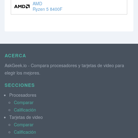
AMD
Ryzen 5 8400F
ACERCA
AskGeek.io - Compara procesadores y tarjetas de video para
elegir los mejores.
SECCIONES
Procesadores
Comparar
Calificación
Tarjetas de video
Comparar
Calificación