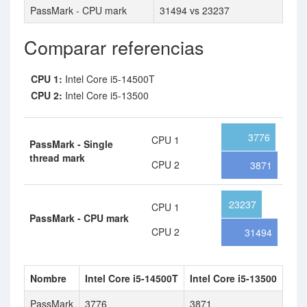
PassMark - CPU mark
31494 vs 23237
Comparar referencias
CPU 1:
Intel Core i5-14500T
CPU 2:
Intel Core i5-13500
3776
CPU 1
PassMark - Single
thread mark
CPU 2
3871
23237
CPU 1
PassMark - CPU mark
CPU 2
31494
Nombre
Intel Core i5-14500T
Intel Core i5-13500
PassMark
3776
3871