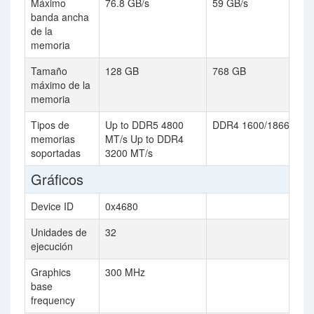
Máximo
76.8 GB/s
59 GB/s
banda ancha
de la
memoria
Tamaño
128 GB
768 GB
máximo de la
memoria
Tipos de
Up to DDR5 4800
DDR4 1600/1866
memorias
MT/s Up to DDR4
soportadas
3200 MT/s
Gráficos
Device ID
0x4680
Unidades de
32
ejecución
Graphics
300 MHz
base
frequency