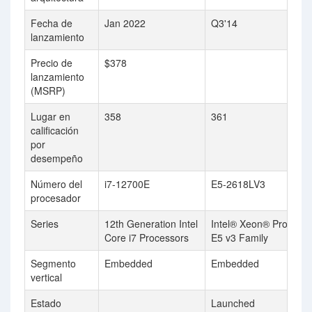
Fecha de
Jan 2022
Q3'14
lanzamiento
Precio de
$378
lanzamiento
(MSRP)
Lugar en
358
361
calificación
por
desempeño
Número del
i7-12700E
E5-2618LV3
procesador
Series
12th Generation Intel
Intel® Xeon® Process
Core i7 Processors
E5 v3 Family
Segmento
Embedded
Embedded
vertical
Estado
Launched