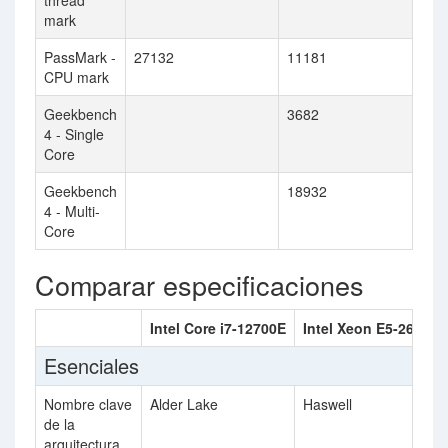
thread
mark
PassMark -
27132
11181
CPU mark
Geekbench
3682
4 - Single
Core
Geekbench
18932
4 - Multi-
Core
Comparar especificaciones
Intel Core i7-12700E
Intel Xeon E5-2618L 
Esenciales
Nombre clave
Alder Lake
Haswell
de la
arquitectura