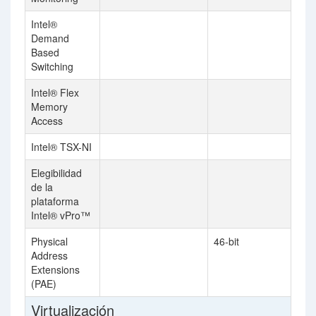
Intel®
Demand
Based
Switching
Intel® Flex
Memory
Access
Intel® TSX-NI
Elegibilidad
de la
plataforma
Intel® vPro™
Physical
46-bit
Address
Extensions
(PAE)
Virtualización