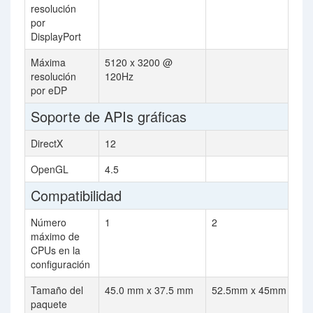
resolución
por
DisplayPort
Máxima
5120 x 3200 @
resolución
120Hz
por eDP
Soporte de APIs gráficas
DirectX
12
OpenGL
4.5
Compatibilidad
Número
1
2
máximo de
CPUs en la
configuración
Tamaño del
45.0 mm x 37.5 mm
52.5mm x 45mm
paquete