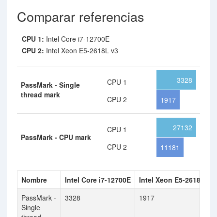
Comparar referencias
CPU 1:
Intel Core i7-12700E
CPU 2:
Intel Xeon E5-2618L v3
3328
CPU 1
PassMark - Single
thread mark
CPU 2
1917
27132
CPU 1
PassMark - CPU mark
CPU 2
11181
Nombre
Intel Core i7-12700E
Intel Xeon E5-2618L v3
PassMark -
3328
1917
Single