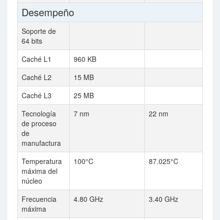
Desempeño
Soporte de
64 bits
Caché L1
960 KB
Caché L2
15 MB
Caché L3
25 MB
Tecnología
7 nm
22 nm
de proceso
de
manufactura
Temperatura
100°C
87.025°C
máxima del
núcleo
Frecuencia
4.80 GHz
3.40 GHz
máxima