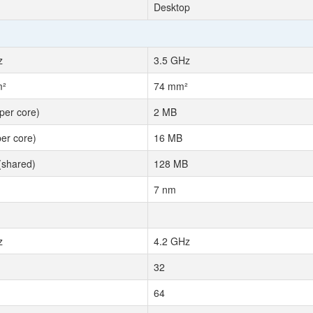
Desktop
z
3.5 GHz
m²
74 mm²
per core)
2 MB
er core)
16 MB
(shared)
128 MB
7 nm
z
4.2 GHz
32
64