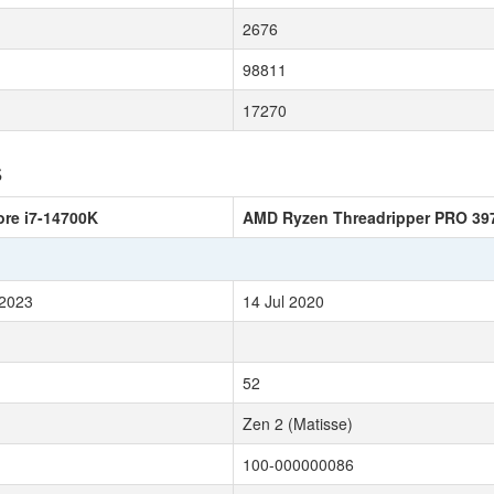
2676
98811
17270
s
ore i7-14700K
AMD Ryzen Threadripper PRO 3
 2023
14 Jul 2020
52
Zen 2 (Matisse)
100-000000086