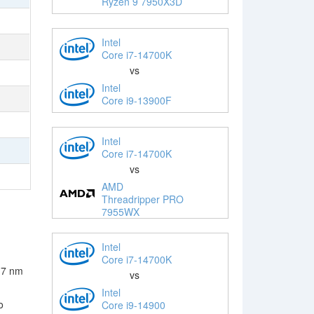
Ryzen 9 7950X3D
Intel
Core i7-14700K
vs
Intel
Core i9-13900F
Intel
Core i7-14700K
vs
AMD
Threadripper PRO
7955WX
Intel
Core i7-14700K
 7 nm
vs
Intel
o
Core i9-14900