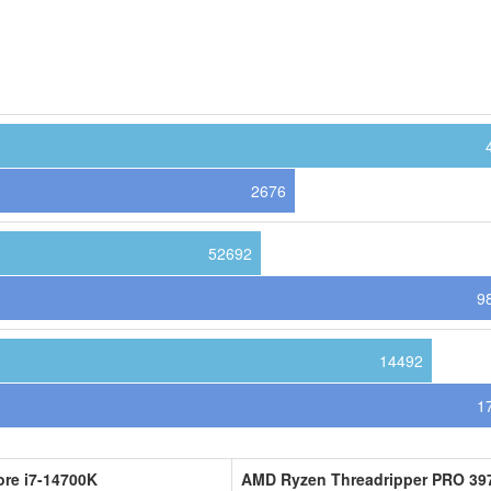
2676
52692
9
14492
1
ore i7-14700K
AMD Ryzen Threadripper PRO 3