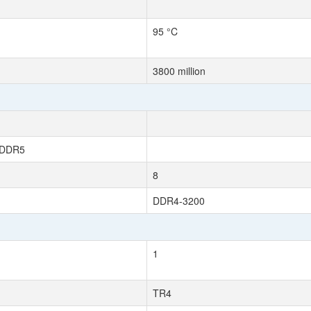
95 °C
3800 million
 DDR5
8
DDR4-3200
1
TR4