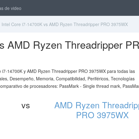
as de video
Intel Core i7-14700K vs AMD Ryzen Threadripper PRO 3975WX
 vs AMD Ryzen Threadripper P
Core i7-14700K y AMD Ryzen Threadripper PRO 3975WX para todas las
ciales, Desempeño, Memoria, Compatibilidad, Periféricos, Tecnologías
 comparativo de procesadores: PassMark - Single thread mark, PassMar
vs
AMD Ryzen Threadrip
PRO 3975WX