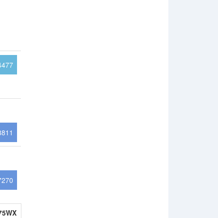
4477
8811
7270
975WX