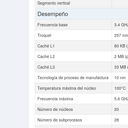
Segmento vertical
Desempeño
Frecuencia base
3.4 GH
Troquel
257 m
Caché L1
80 KB (
Caché L2
2 MB (p
Caché L3
33 MB 
Tecnología de proceso de manufactura
10 nm
Temperatura máxima del núcleo
100°C
Frecuencia máxima
5.6 GH
Número de núcleos
20
Número de subprocesos
28