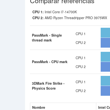
Comparar referencias
CPU 1:
Intel Core i7-14700K
CPU 2:
AMD Ryzen Threadripper PRO 3975WX
CPU 1
PassMark - Single
thread mark
CPU 2
CPU 1
PassMark - CPU mark
CPU 2
CPU 1
3DMark Fire Strike -
Physics Score
CPU 2
Nombre
Intel C