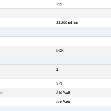
112
33,200 million
DDR4
2
SP3
tt
240 Watt
225 Watt