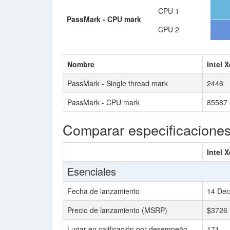
CPU 1
PassMark - CPU mark
CPU 2
Nombre
Intel 
PassMark - Single thread mark
2446
PassMark - CPU mark
85587
Comparar especificacione
Intel 
Esenciales
Fecha de lanzamiento
14 Dec
Precio de lanzamiento (MSRP)
$3726
Lugar en calificación por desempeño
171