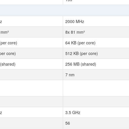
z
2000 MHz
3 mm²
8x 81 mm²
(per core)
64 KB (per core)
per core)
512 KB (per core)
(shared)
256 MB (shared)
7 nm
z
3.5 GHz
56