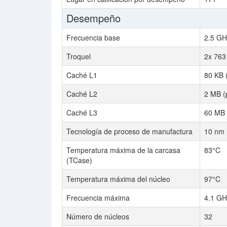
Desempeño
Frecuencia base
2.5 GH
Troquel
2x 76
Caché L1
80 KB 
Caché L2
2 MB (
Caché L3
60 MB 
Tecnología de proceso de manufactura
10 nm
Temperatura máxima de la carcasa
83°C
(TCase)
Temperatura máxima del núcleo
97°C
Frecuencia máxima
4.1 GH
Número de núcleos
32