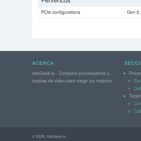
PCIe configurations
Gen 5,
ACERCA
SECC
AskGeek.io - Compara procesadores y
Proce
tarjetas de video para elegir los mejores.
Co
Cal
Tarjet
Co
Cal
© 2026, AskGeek.io