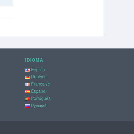
IDIOMA
English
Deutsch
Française
Español
Português
Русский