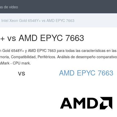
as de video
Intel Xeon Gold 6548Y+ vs AMD EPYC 7663
8Y+ vs AMD EPYC 7663
on Gold 6548Y+ y AMD EPYC 7663 para todas las características en las
oria, Compatibilidad, Periféricos. Análisis de desempeño comparativ
ssMark - CPU mark.
vs
AMD EPYC 7663