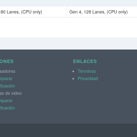
 80 Lanes, (CPU only)
Gen 4, 128 Lanes, (CPU only)
IONES
ENLACES
sadores
Términos
mparar
Privacidad
ificación
as de video
mparar
ificación