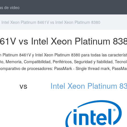
as de video
Intel Xeon Platinum 8461V vs Intel Xeon Platinum 8380
461V vs Intel Xeon Platinum 83
n Platinum 8461V y Intel Xeon Platinum 8380 para todas las característ
o, Memoria, Compatibilidad, Periféricos, Seguridad y fiabilidad, Tecno
 comparativo de procesadores: PassMark - Single thread mark, PassMar
vs
Intel Xeon Platinum 8