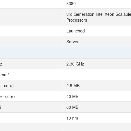
8380
3rd Generation Intel Xeon Scalabl
Processors
Launched
Server
z
2.30 GHz
7 mm²
er core)
2.5 MB
er core)
40 MB
B
60 MB
10 nm