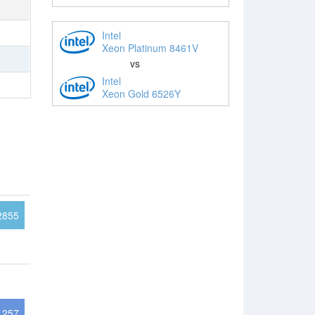
Intel
Xeon Platinum 8461V
vs
Intel
Xeon Gold 6526Y
2855
1257