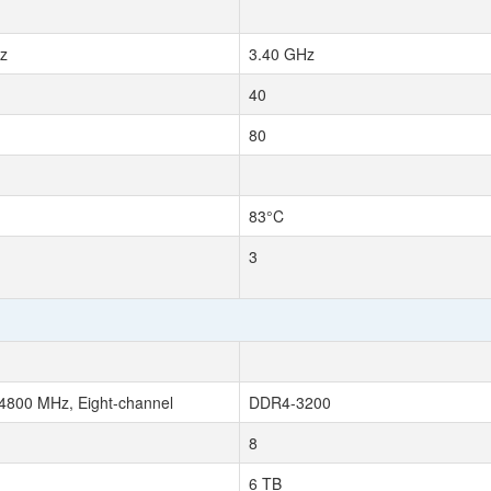
z
3.40 GHz
40
80
83°C
3
800 MHz, Eight-channel
DDR4-3200
8
6 TB