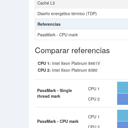
Caché L3
Diseño energético térmico (TDP)
Referencias
PassMark - CPU mark
Comparar referencias
CPU 1:
Intel Xeon Platinum 8461V
CPU 2:
Intel Xeon Platinum 8380
CPU 1
PassMark - Single
thread mark
CPU 2
CPU 1
PassMark - CPU mark
CPU 2