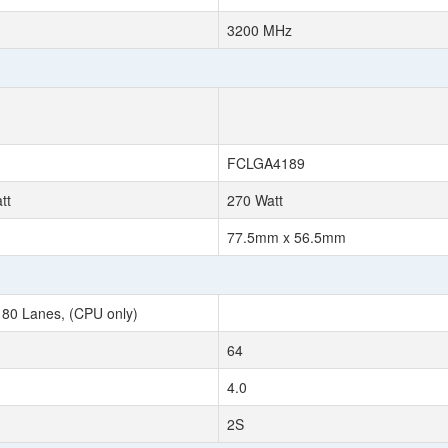
3200 MHz
FCLGA4189
tt
270 Watt
77.5mm x 56.5mm
 80 Lanes, (CPU only)
64
4.0
2S