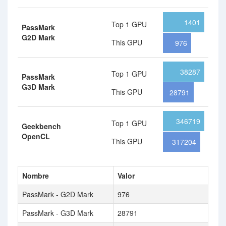
1401
Top 1 GPU
PassMark
G2D Mark
This GPU
976
38287
Top 1 GPU
PassMark
G3D Mark
This GPU
28791
346719
Top 1 GPU
Geekbench
OpenCL
This GPU
317204
Nombre
Valor
PassMark - G2D Mark
976
PassMark - G3D Mark
28791