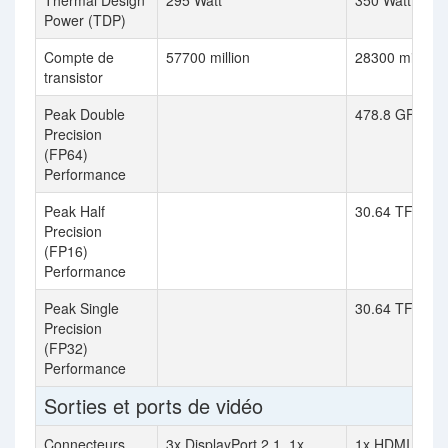
Thermal Design
295 Watt
350 Watt
Power (TDP)
Compte de
57700 million
28300 million
transistor
Peak Double
478.8 GFLOPS
Precision
(FP64)
Performance
Peak Half
30.64 TFLOPS 
Precision
(FP16)
Performance
Peak Single
30.64 TFLOP
Precision
(FP32)
Performance
Sorties et ports de vidéo
Connecteurs
3x DisplayPort 2.1, 1x
1x HDMI 2.1, 3