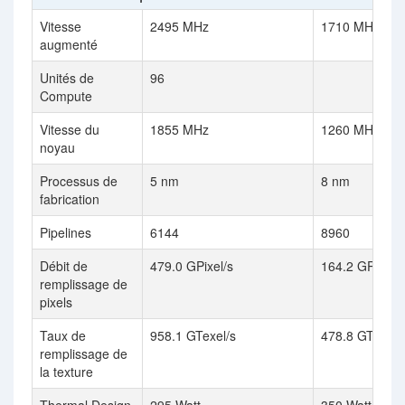
Vitesse
2495 MHz
1710 MHz
augmenté
Unités de
96
Compute
Vitesse du
1855 MHz
1260 MHz
noyau
Processus de
5 nm
8 nm
fabrication
Pipelines
6144
8960
Débit de
479.0 GPixel/s
164.2 GPixel/s
remplissage de
pixels
Taux de
958.1 GTexel/s
478.8 GTexel/
remplissage de
la texture