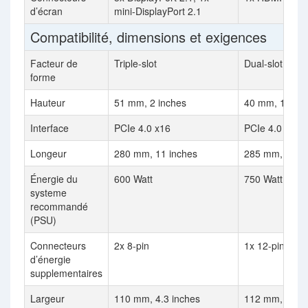
d’écran
mini-DisplayPort 2.1
Compatibilité, dimensions et exigences
Facteur de
Triple-slot
Dual-slot
forme
Hauteur
51 mm, 2 inches
40 mm, 1.6 in
Interface
PCIe 4.0 x16
PCIe 4.0 x16
Longeur
280 mm, 11 inches
285 mm, 11.2 
Énergie du
600 Watt
750 Watt
systeme
recommandé
(PSU)
Connecteurs
2x 8-pin
1x 12-pin
d’énergie
supplementaires
Largeur
110 mm, 4.3 inches
112 mm, 4.4 i