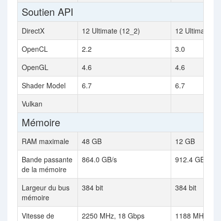
Soutien API
DirectX
12 Ultimate (12_2)
12 Ultimate (1
OpenCL
2.2
3.0
OpenGL
4.6
4.6
Shader Model
6.7
6.7
Vulkan
Mémoire
RAM maximale
48 GB
12 GB
Bande passante
864.0 GB/s
912.4 GB/s
de la mémoire
Largeur du bus
384 bit
384 bit
mémoire
Vitesse de
2250 MHz, 18 Gbps
1188 MHz, 19 