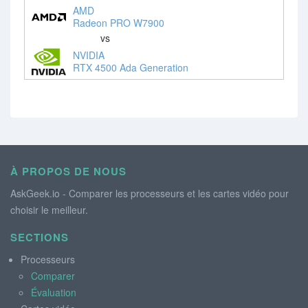
AMD
Radeon PRO W7900
vs
NVIDIA
RTX 4500 Ada Generation
À PROPOS DE NOUS
AskGeek.io - Comparer les processeurs et les cartes vidéo pour
choisir le meilleur.
SECTIONS
Processeurs
Comparer
Évaluation