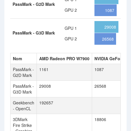
PassMark - G2D Mark
GPU 2
1087
29008
GPU 1
PassMark - G3D Mark
GPU 2
26568
Nom
AMD Radeon PRO W7900
NVIDIA GeForce R
PassMark -
1161
1087
G2D Mark
PassMark -
29008
26568
G3D Mark
Geekbench
192657
- OpenCL
3DMark
18806
Fire Strike