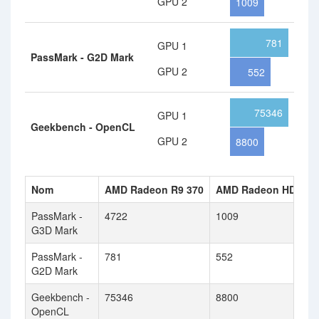
GPU 2
1009
781
GPU 1
PassMark - G2D Mark
GPU 2
552
75346
GPU 1
Geekbench - OpenCL
GPU 2
8800
Nom
AMD Radeon R9 370
AMD Radeon HD 769
PassMark -
4722
1009
G3D Mark
PassMark -
781
552
G2D Mark
Geekbench -
75346
8800
OpenCL