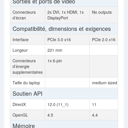
Sorties et ports de vidéo
Connecteurs
2x DVI, 1x HDMI, 1x
No outputs
d’écran
DisplayPort
Compatibilité, dimensions et exigences
Interface
PCIe 3.0 x16
PCIe 2.0 x16
Longeur
221 mm
Connecteurs
1x 6-pin
d’énergie
supplementaires
Taille du laptop
medium sized
Soutien API
DirectX
12.0 (11_1)
11
OpenGL
4.5
4.4
Mémoire