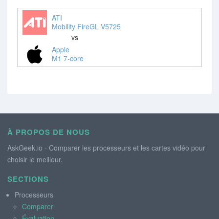
ATI
Mobility FireGL V5725
vs
Apple
M1 7-core
À PROPOS DE NOUS
AskGeek.io - Comparer les processeurs et les cartes vidéo pour
choisir le meilleur.
SECTIONS
Processeurs
Comparer
Évaluation