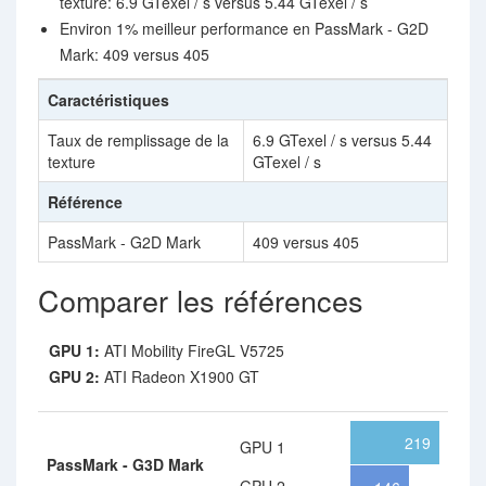
texture: 6.9 GTexel / s versus 5.44 GTexel / s
Environ 1% meilleur performance en PassMark - G2D
Mark: 409 versus 405
Caractéristiques
Taux de remplissage de la
6.9 GTexel / s versus 5.44
texture
GTexel / s
Référence
PassMark - G2D Mark
409 versus 405
Comparer les références
GPU 1:
ATI Mobility FireGL V5725
GPU 2:
ATI Radeon X1900 GT
219
GPU 1
PassMark - G3D Mark