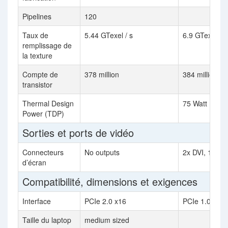
Pipelines
120
Taux de
5.44 GTexel / s
6.9 GTexel / s
remplissage de
la texture
Compte de
378 million
384 million
transistor
Thermal Design
75 Watt
Power (TDP)
Sorties et ports de vidéo
Connecteurs
No outputs
2x DVI, 1x S-
d’écran
Compatibilité, dimensions et exigences
Interface
PCIe 2.0 x16
PCIe 1.0 x16
Taille du laptop
medium sized