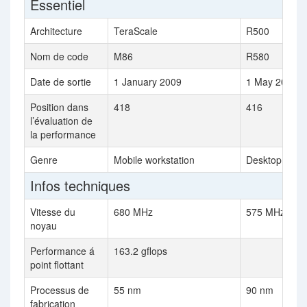
Essentiel
Architecture
TeraScale
R500
Nom de code
M86
R580
Date de sortie
1 January 2009
1 May 2006
Position dans
418
416
l’évaluation de
la performance
Genre
Mobile workstation
Desktop
Infos techniques
Vitesse du
680 MHz
575 MHz
noyau
Performance á
163.2 gflops
point flottant
Processus de
55 nm
90 nm
fabrication