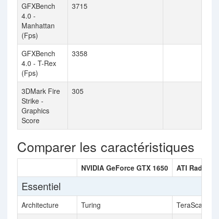
GFXBench
3715
4.0 -
Manhattan
(Fps)
GFXBench
3358
4.0 - T-Rex
(Fps)
3DMark Fire
305
Strike -
Graphics
Score
Comparer les caractéristiques
NVIDIA GeForce GTX 1650
ATI Radeon 
Essentiel
Architecture
Turing
TeraScale