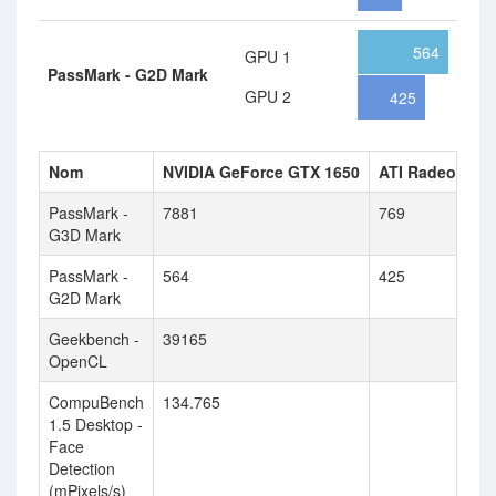
564
GPU 1
PassMark - G2D Mark
GPU 2
425
Nom
NVIDIA GeForce GTX 1650
ATI Radeon HD
PassMark -
7881
769
G3D Mark
PassMark -
564
425
G2D Mark
Geekbench -
39165
OpenCL
CompuBench
134.765
1.5 Desktop -
Face
Detection
(mPixels/s)