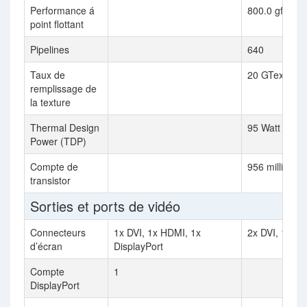
Performance á
800.0 gflops
point flottant
Pipelines
640
Taux de
20 GTexel / s
remplissage de
la texture
Thermal Design
95 Watt
Power (TDP)
Compte de
956 million
transistor
Sorties et ports de vidéo
Connecteurs
1x DVI, 1x HDMI, 1x
2x DVI, 1x S-
d’écran
DisplayPort
Compte
1
DisplayPort