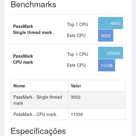
Benchmarks
4843
Top 1 CPU
PassMark
Single thread mark
Este CPU
3002
185062
Top 1 CPU
PassMark
CPU mark
Este CPU
11038
Nome
Valor
PassMark - Single thread
3002
mark
PassMark - CPU mark
11038
Especificações