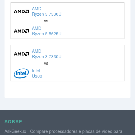
AMD
Ryzen 3 7330U
vs
AMD
Ryzen 5 5625U
AMD
Ryzen 3 7330U
vs
Intel
U300
SOBRE
AskGeek.io - Compare processadores e placas de vídeo para