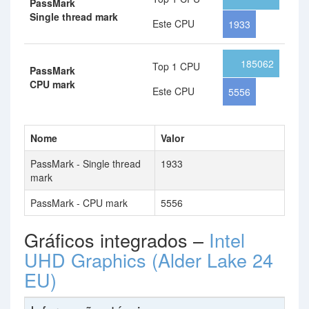
PassMark
Single thread mark
Este CPU
1933
185062
Top 1 CPU
PassMark
CPU mark
Este CPU
5556
Nome
Valor
PassMark - Single thread
1933
mark
PassMark - CPU mark
5556
Gráficos integrados –
Intel
UHD Graphics (Alder Lake 24
EU)