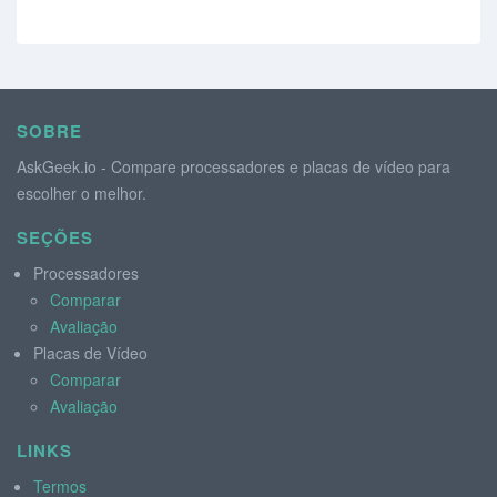
SOBRE
AskGeek.io - Compare processadores e placas de vídeo para
escolher o melhor.
SEÇÕES
Processadores
Comparar
Avaliação
Placas de Vídeo
Comparar
Avaliação
LINKS
Termos