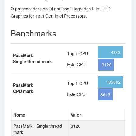
O processador possui gráficos integrados Intel UHD
Graphics for 13th Gen Intel Processors.
Benchmarks
4843
Top 1 CPU
PassMark
Single thread mark
Este CPU
3126
185062
Top 1 CPU
PassMark
CPU mark
Este CPU
8615
Nome
Valor
PassMark - Single thread
3126
mark