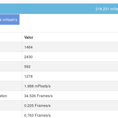
218.231 mHa
4 mHash/s
Valor
1464
2430
592
1278
1.988 mPixels/s
tion
34.526 Frames/s
0.225 Frames/s
0.763 Frames/s