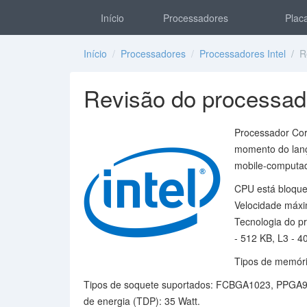
Início
Processadores
Placa
Início
/
Processadores
/
Processadores Intel
/ Re
Revisão do processado
Processador Cor
momento do lanç
mobile-computad
CPU está bloquea
Velocidade máxi
Tecnologia do p
- 512 KB, L3 - 4
Tipos de memór
Tipos de soquete suportados: FCBGA1023, PPGA9
de energia (TDP): 35 Watt.