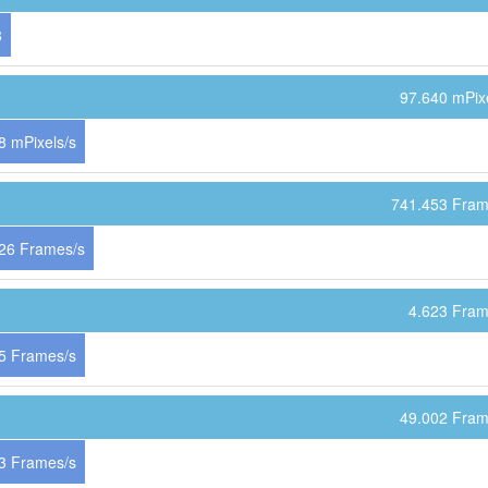
8
97.640 mPixe
8 mPixels/s
741.453 Fram
26 Frames/s
4.623 Fram
5 Frames/s
49.002 Fram
3 Frames/s