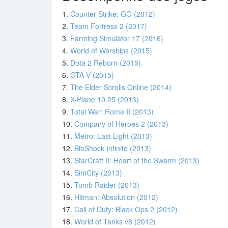
1.
Counter-Strike: GO (2012)
2.
Team Fortress 2 (2017)
3.
Farming Simulator 17 (2016)
4.
World of Warships (2015)
5.
Dota 2 Reborn (2015)
6.
GTA V (2015)
7.
The Elder Scrolls Online (2014)
8.
X-Plane 10.25 (2013)
9.
Total War: Rome II (2013)
10.
Company of Heroes 2 (2013)
11.
Metro: Last Light (2013)
12.
BioShock Infinite (2013)
13.
StarCraft II: Heart of the Swarm (2013)
14.
SimCity (2013)
15.
Tomb Raider (2013)
16.
Hitman: Absolution (2012)
17.
Call of Duty: Black Ops 2 (2012)
18.
World of Tanks v8 (2012)