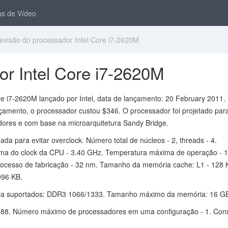
s de Vídeo
visão do processador Intel Core i7-2620M
r Intel Core i7-2620M
e i7-2620M lançado por Intel, data de lançamento: 20 February 2011.
amento, o processador custou $346. O processador foi projetado par
ores e com base na microarquitetura Sandy Bridge.
da para evitar overclock. Número total de núcleos - 2, threads - 4.
ma do clock da CPU - 3.40 GHz. Temperatura máxima de operação - 1
rocesso de fabricação - 32 nm. Tamanho da memória cache: L1 - 128 
096 KB.
ia suportados: DDR3 1066/1333. Tamanho máximo da memória: 16 G
88. Número máximo de processadores em uma configuração - 1. Co