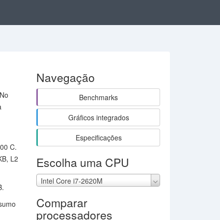
Navegação
 No
Benchmarks
a
Gráficos integrados
Especificações
00 C.
KB, L2
Escolha uma CPU
Intel Core i7-2620M
B.
Comparar
nsumo
processadores