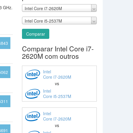
.3 GHz.
Intel Core i7-2620M
Intel Core i5-2537M
Comparar
4843
Comparar Intel Core i7-
2620M com outros
Intel
5062
Core i7-2620M
vs
Intel
Core i5-2537M
5311
Intel
Core i7-2620M
vs
6691
Intel