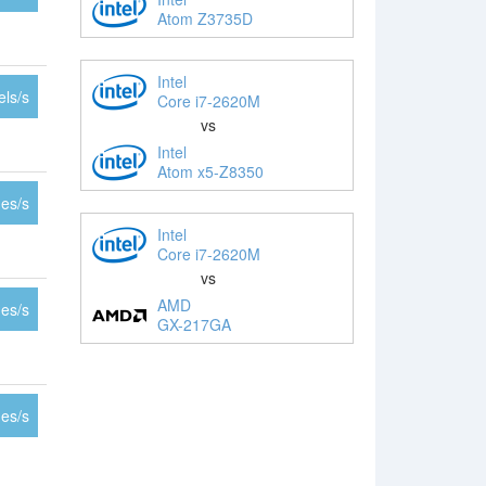
Atom Z3735D
Intel
ls/s
Core i7-2620M
vs
Intel
Atom x5-Z8350
es/s
Intel
Core i7-2620M
vs
AMD
es/s
GX-217GA
es/s