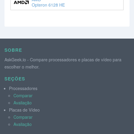
Opteron 6128 HE
SOBRE
AskGeek.io - Compare processadores e placas de vídeo para
escolher o melhor.
SEÇÕES
Processadores
Comparar
Avaliação
Placas de Vídeo
Comparar
Avaliação