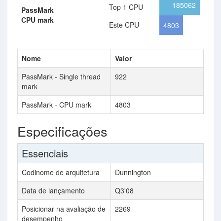
185062
Top 1 CPU
PassMark
CPU mark
Este CPU
4803
Nome
Valor
PassMark - Single thread
922
mark
PassMark - CPU mark
4803
Especificações
Essenciais
Codinome de arquitetura
Dunnington
Data de lançamento
Q3'08
Posicionar na avaliação de
2269
desempenho