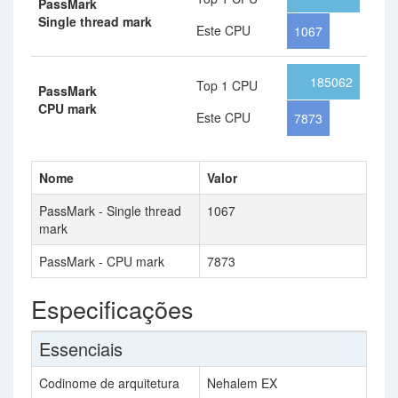
PassMark
Single thread mark
Este CPU
1067
185062
Top 1 CPU
PassMark
CPU mark
Este CPU
7873
Nome
Valor
PassMark - Single thread
1067
mark
PassMark - CPU mark
7873
Especificações
Essenciais
Codinome de arquitetura
Nehalem EX