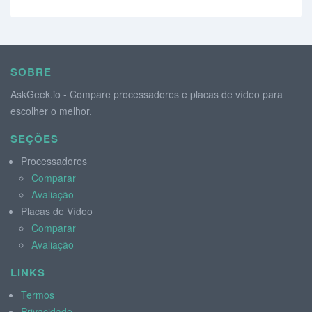
SOBRE
AskGeek.io - Compare processadores e placas de vídeo para
escolher o melhor.
SEÇÕES
Processadores
Comparar
Avaliação
Placas de Vídeo
Comparar
Avaliação
LINKS
Termos
Privacidade