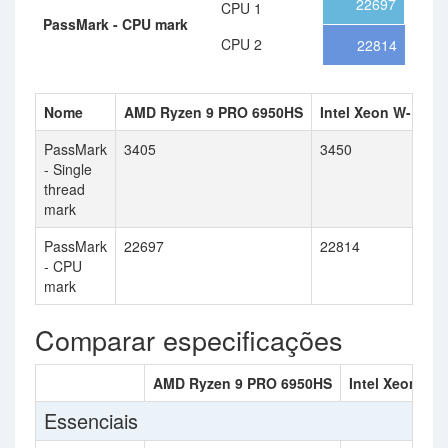
22697
CPU 1
PassMark - CPU mark
CPU 2
22814
Nome
AMD Ryzen 9 PRO 6950HS
Intel Xeon W-1370
PassMark
3405
3450
- Single
thread
mark
PassMark
22697
22814
- CPU
mark
Comparar especificações
AMD Ryzen 9 PRO 6950HS
Intel Xeon W-
Essenciais