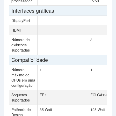
processador
P750
Interfaces gráficas
DisplayPort
HDMI
Número de
3
exibições
suportadas
Compatibilidade
Número
1
1
máximo de
CPUs em uma
configuração
Soquetes
FP7
FCLGA1200
suportados
Potência de
35 Watt
125 Watt
Design