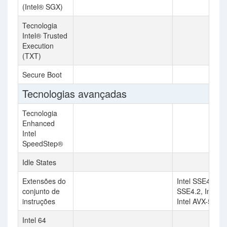
(Intel® SGX)
Tecnologia
Intel® Trusted
Execution
(TXT)
Secure Boot
Tecnologias avançadas
Tecnologia
Enhanced
Intel
SpeedStep®
Idle States
Extensões do
Intel SSE4.1, In
conjunto de
SSE4.2, Intel A
instruções
Intel AVX-512
Intel 64