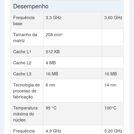
Desempenho
Frequência
3.3 GHz
3.60 GHz
base
Tamanho da
208 mm²
matriz
Cache L1
512 KB
Cache L2
4 MB
Cache L3
16 MB
16 MB
Tecnologia de
6 nm
14 nm
processo de
fabricação
Temperatura
95 °C
100°C
máxima do
núcleo
Frequência
4.9 GHz
5.20 GHz