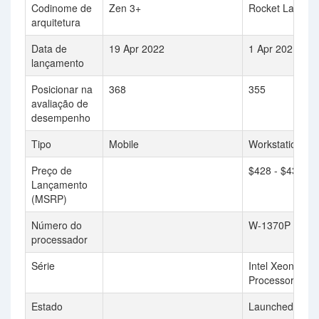
Codinome de
Zen 3+
Rocket Lake
arquitetura
Data de
19 Apr 2022
1 Apr 2021
lançamento
Posicionar na
368
355
avaliação de
desempenho
Tipo
Mobile
Workstation
Preço de
$428 - $431
Lançamento
(MSRP)
Número do
W-1370P
processador
Série
Intel Xeon W
Processor
Estado
Launched