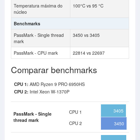
Temperatura máxima do
100°C vs 95 °C
núcleo
Benchmarks
PassMark - Single thread
3450 vs 3405
mark
PassMark - CPU mark
22814 vs 22697
Comparar benchmarks
CPU 1:
AMD Ryzen 9 PRO 6950HS
CPU 2:
Intel Xeon W-1370P
3405
CPU 1
PassMark - Single
thread mark
CPU 2
3450