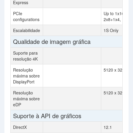
Express
PCIe
Up to 1x16+1x4
configurations
2x8+1x4, 1x8+
Escalabilidade
1S Only
Qualidade de imagem gráfica
Suporte para
resolução 4K
Resolução
5120 x 3200 
máxima sobre
DisplayPort
Resolução
5120 x 3200 
máxima sobre
eDP
Suporte à API de gráficos
DirectX
12.1