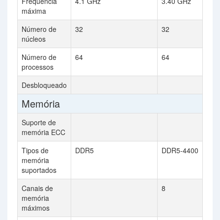
Frequência
4.1 GHz
3.40 GHz
máxima
Número de
32
32
núcleos
Número de
64
64
processos
Desbloqueado
Memória
Suporte de
memória ECC
Tipos de
DDR5
DDR5-4400
memória
suportados
Canais de
8
memória
máximos