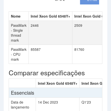
Nome
Intel Xeon Gold 6548Y+
Intel Xeon Gold 6430
PassMark
2446
2509
- Single
thread
mark
PassMark
85587
81760
- CPU
mark
Comparar especificações
Intel Xeon Gold 6548Y+
Intel Xeon Gold 
Essenciais
Data de
14 Dec 2023
Q1'23
lançamento