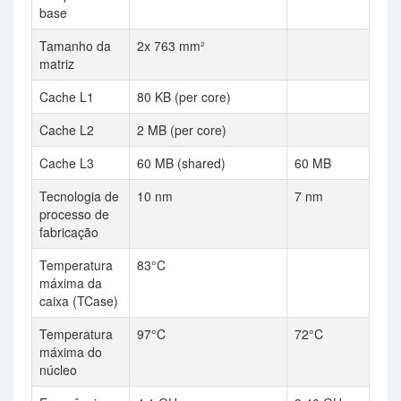
base
Tamanho da
2x 763 mm²
matriz
Cache L1
80 KB (per core)
Cache L2
2 MB (per core)
Cache L3
60 MB (shared)
60 MB
Tecnologia de
10 nm
7 nm
processo de
fabricação
Temperatura
83°C
máxima da
caixa (TCase)
Temperatura
97°C
72°C
máxima do
núcleo