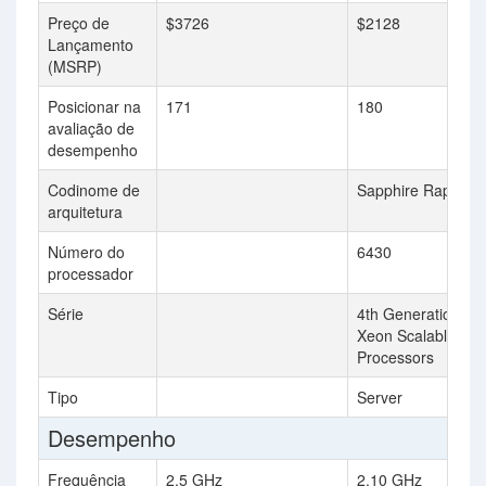
Preço de
$3726
$2128
Lançamento
(MSRP)
Posicionar na
171
180
avaliação de
desempenho
Codinome de
Sapphire Rapids
arquitetura
Número do
6430
processador
Série
4th Generation Int
Xeon Scalable
Processors
Tipo
Server
Desempenho
Frequência
2.5 GHz
2.10 GHz