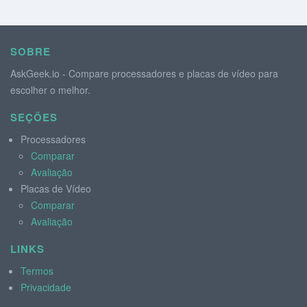
SOBRE
AskGeek.io - Compare processadores e placas de vídeo para
escolher o melhor.
SEÇÕES
Processadores
Comparar
Avaliação
Placas de Vídeo
Comparar
Avaliação
LINKS
Termos
Privacidade