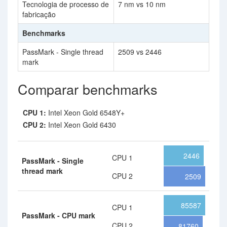
Tecnologia de processo de
7 nm vs 10 nm
fabricação
Benchmarks
PassMark - Single thread
2509 vs 2446
mark
Comparar benchmarks
CPU 1:
Intel Xeon Gold 6548Y+
CPU 2:
Intel Xeon Gold 6430
2446
CPU 1
PassMark - Single
thread mark
CPU 2
2509
85587
CPU 1
PassMark - CPU mark
CPU 2
81760