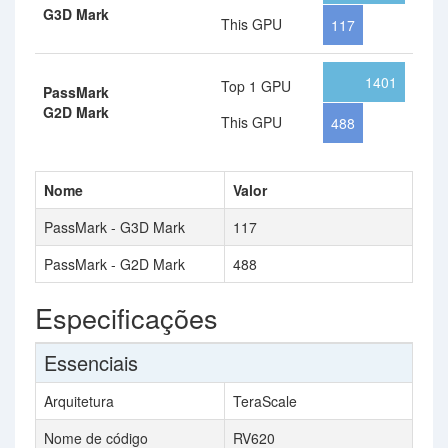
G3D Mark
This GPU
117
1401
Top 1 GPU
PassMark
G2D Mark
This GPU
488
Nome
Valor
PassMark - G3D Mark
117
PassMark - G2D Mark
488
Especificações
Essenciais
Arquitetura
TeraScale
Nome de código
RV620