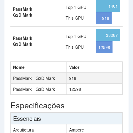
1401
Top 1 GPU
PassMark
G2D Mark
This GPU
918
38287
Top 1 GPU
PassMark
G3D Mark
This GPU
12598
Nome
Valor
PassMark - G2D Mark
918
PassMark - G3D Mark
12598
Especificações
Essenciais
Arquitetura
Ampere