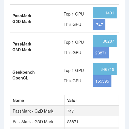
1401
Top 1 GPU
PassMark
G2D Mark
This GPU
747
38287
Top 1 GPU
PassMark
G3D Mark
This GPU
23871
346719
Top 1 GPU
Geekbench
OpenCL
This GPU
155595
Nome
Valor
PassMark - G2D Mark
747
PassMark - G3D Mark
23871