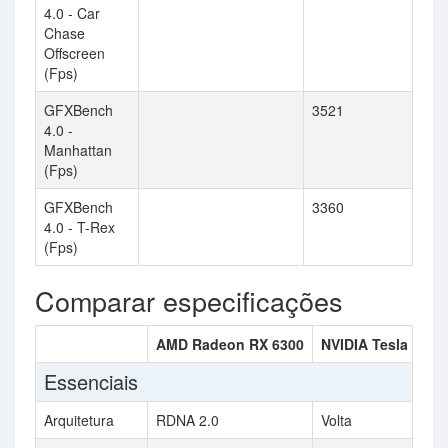
4.0 - Car
Chase
Offscreen
(Fps)
GFXBench
3521
4.0 -
Manhattan
(Fps)
GFXBench
3360
4.0 - T-Rex
(Fps)
Comparar especificações
AMD Radeon RX 6300
NVIDIA Tesla V100
Essenciais
Arquitetura
RDNA 2.0
Volta