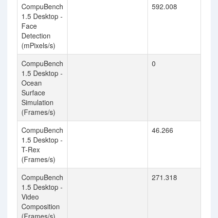
CompuBench
592.008
1.5 Desktop -
Face
Detection
(mPixels/s)
CompuBench
0
1.5 Desktop -
Ocean
Surface
Simulation
(Frames/s)
CompuBench
46.266
1.5 Desktop -
T-Rex
(Frames/s)
CompuBench
271.318
1.5 Desktop -
Video
Composition
(Frames/s)