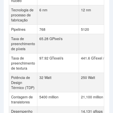
núcleo
Tecnologia de
6 nm
12 nm
processo de
fabricação
Pipelines
768
5120
Taxa de
65.28 GPixel/s
preenchimento
de píxeis
Taxa de
97.92 GTexel/s
441.6 GTexel / s
preenchimento
de textura
Potência de
32 Watt
250 Watt
Design
Térmico (TDP)
Contagem de
5400 million
21,100 million
transistores
Desempenho
14,131 gflops