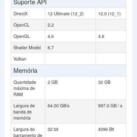
Suporte API
DirectX
12 Ultimate (12_2)
12.0 (12_1)
OpenCL
2.2
OpenGL
4.6
4.6
Shader Model
6.7
Vulkan
Memória
Quantidade
2 GB
32 GB
máxima de
RAM
Largura de
64.00 GB/s
897.0 GB / s
banda de
memória
Largura do
32 bit
4096 Bit
barramento de