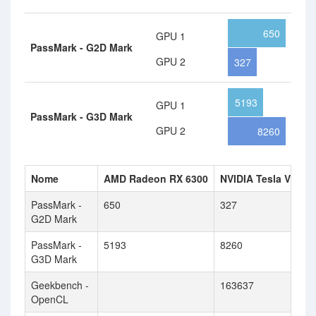
650
GPU 1
PassMark - G2D Mark
GPU 2
327
5193
GPU 1
PassMark - G3D Mark
GPU 2
8260
Nome
AMD Radeon RX 6300
NVIDIA Tesla V100 
PassMark -
650
327
G2D Mark
PassMark -
5193
8260
G3D Mark
Geekbench -
163637
OpenCL