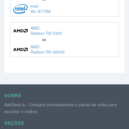
Intel
Arc A770M
AMD
Radeon RX 6300
vs
AMD
Radeon RX 6600S
SOBRE
AskGeek.io - Compare processadores e placas de vídeo para
escolher o melhor.
SEÇÕES