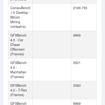
CompuBench
2169.759
1.5 Desktop -
Bitcoin
Mining
(mHash/s)
GFXBench
9969
4.0 - Car
Chase
Offscreen
(Frames)
GFXBench
3521
4.0 -
Manhattan
(Frames)
GFXBench
3360
4.0 - T-Rex
(Frames)
GFXBench
9969