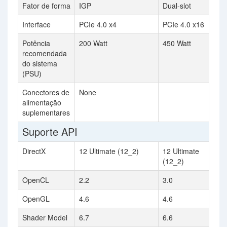
Fator de forma
IGP
Dual-slot
Interface
PCIe 4.0 x4
PCIe 4.0 x16
Potência
200 Watt
450 Watt
recomendada
do sistema
(PSU)
Conectores de
None
alimentação
suplementares
Suporte API
DirectX
12 Ultimate (12_2)
12 Ultimate
(12_2)
OpenCL
2.2
3.0
OpenGL
4.6
4.6
Shader Model
6.7
6.6