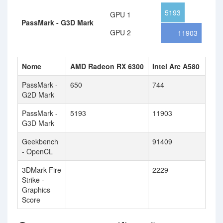
5193
GPU 1
PassMark - G3D Mark
GPU 2
11903
Nome
AMD Radeon RX 6300
Intel Arc A580
PassMark -
650
744
G2D Mark
PassMark -
5193
11903
G3D Mark
Geekbench
91409
- OpenCL
3DMark Fire
2229
Strike -
Graphics
Score