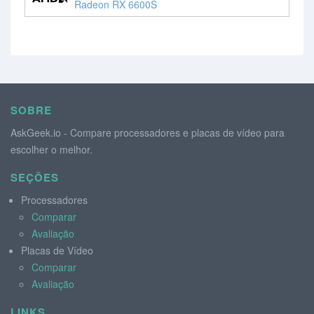
Radeon RX 6600S
SOBRE
AskGeek.io - Compare processadores e placas de vídeo para
escolher o melhor.
SEÇÕES
Processadores
Comparar
Avaliação
Placas de Vídeo
Comparar
Avaliação
LINKS