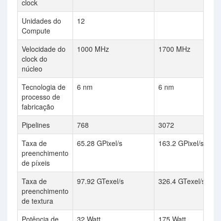
clock
Unidades do
12
Compute
Velocidade do
1000 MHz
1700 MHz
clock do
núcleo
Tecnologia de
6 nm
6 nm
processo de
fabricação
Pipelines
768
3072
Taxa de
65.28 GPixel/s
163.2 GPixel/s
preenchimento
de píxeis
Taxa de
97.92 GTexel/s
326.4 GTexel/s
preenchimento
de textura
Potência de
32 Watt
175 Watt