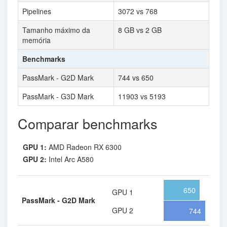
Pipelines
3072 vs 768
Tamanho máximo da
8 GB vs 2 GB
memória
Benchmarks
PassMark - G2D Mark
744 vs 650
PassMark - G3D Mark
11903 vs 5193
Comparar benchmarks
GPU 1:
AMD Radeon RX 6300
GPU 2:
Intel Arc A580
650
GPU 1
PassMark - G2D Mark
GPU 2
744