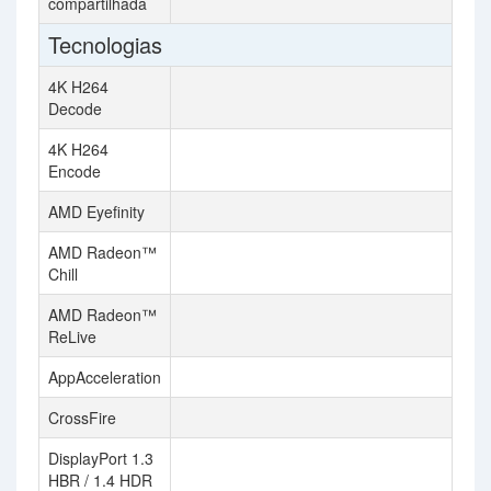
compartilhada
Tecnologias
4K H264
Decode
4K H264
Encode
AMD Eyefinity
AMD Radeon™
Chill
AMD Radeon™
ReLive
AppAcceleration
CrossFire
DisplayPort 1.3
HBR / 1.4 HDR