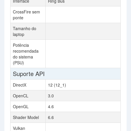
Interface
Ring Bus
CrossFire sem
ponte
Tamanho do
laptop
Potência
recomendada
do sistema
(PSU)
Suporte API
DirectX
12 (12_1)
OpenCL
3.0
OpenGL
4.6
Shader Model
6.6
Vulkan