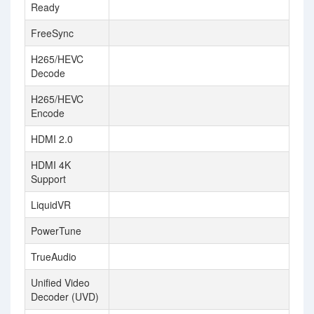
Ready
FreeSync
H265/HEVC
Decode
H265/HEVC
Encode
HDMI 2.0
HDMI 4K
Support
LiquidVR
PowerTune
TrueAudio
Unified Video
Decoder (UVD)