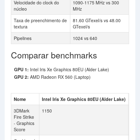
Velocidade do clock do
1090-1175 MHz vs 300
núcleo
MHz
Taxa de preenchimento de
81.60 GTexel/s vs 48.00
textura
GTexel/s
Pipelines
1024 vs 640
Comparar benchmarks
GPU 1:
Intel Iris Xe Graphics 80EU (Alder Lake)
GPU 2:
AMD Radeon RX 560 (Laptop)
Nome
Intel Iris Xe Graphics 80EU (Alder Lake)
AMD
3DMark
1150
Fire Strike
- Graphics
Score