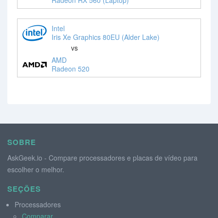
Intel
Iris Xe Graphics 80EU (Alder Lake)
vs
AMD
Radeon 520
SOBRE
AskGeek.io - Compare processadores e placas de vídeo para
escolher o melhor.
SEÇÕES
Processadores
Comparar