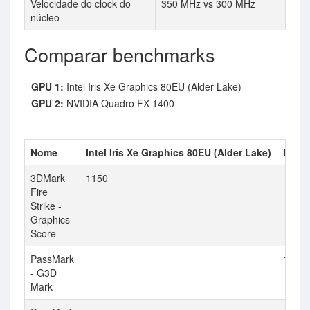
Velocidade do clock do
350 MHz vs 300 MHz
núcleo
Comparar benchmarks
GPU 1:
Intel Iris Xe Graphics 80EU (Alder Lake)
GPU 2:
NVIDIA Quadro FX 1400
Nome
Intel Iris Xe Graphics 80EU (Alder Lake)
NVIDI
3DMark
1150
Fire
Strike -
Graphics
Score
PassMark
124
- G3D
Mark