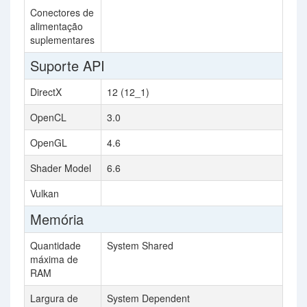
Conectores de
alimentação
suplementares
Suporte API
DirectX
12 (12_1)
9
OpenCL
3.0
OpenGL
4.6
2
Shader Model
6.6
Vulkan
Memória
Quantidade
System Shared
máxima de
RAM
Largura de
System Dependent
9