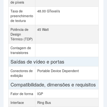
de píxeis
Taxa de
48.00 GTexel/s
4
preenchimento
de textura
Potência de
45 Watt
5
Design
Térmico (TDP)
Contagem de
2
transistores
Saídas de vídeo e portas
Conectores de
Portable Device Dependent
2
exibição
Compatibilidade, dimensões e requisitos
Fator de forma
IGP
Interface
Ring Bus
P