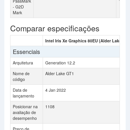
PassMark
152
- G2D
Mark
Comparar especificações
Intel Iris Xe Graphics 80EU (Alder Lake)
Essenciais
Arquitetura
Generation 12.2
C
Nome de
Alder Lake GT1
código
Data de
4 Jan 2022
lançamento
Posicionar na
1108
avaliação de
desempenho
Preço de