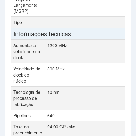
Lançamento
(MSRP)
Tipo
W
Informações técnicas
Aumentar a
1200 MHz
velocidade do
clock
Velocidade do
300 MHz
clock do
núcleo
Tecnologia de
10 nm
processo de
fabricação
Pipelines
640
Taxa de
24.00 GPixel/s
preenchimento