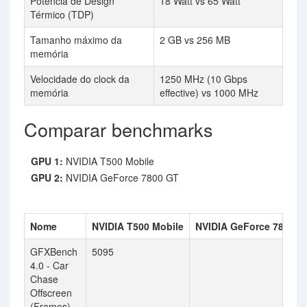
Potência de Design
18 Watt vs 65 Watt
Térmico (TDP)
Tamanho máximo da
2 GB vs 256 MB
memória
Velocidade do clock da
1250 MHz (10 Gbps
memória
effective) vs 1000 MHz
Comparar benchmarks
GPU 1:
NVIDIA T500 Mobile
GPU 2:
NVIDIA GeForce 7800 GT
Nome
NVIDIA T500 Mobile
NVIDIA GeForce 7800 G
GFXBench
5095
4.0 - Car
Chase
Offscreen
(Frames)