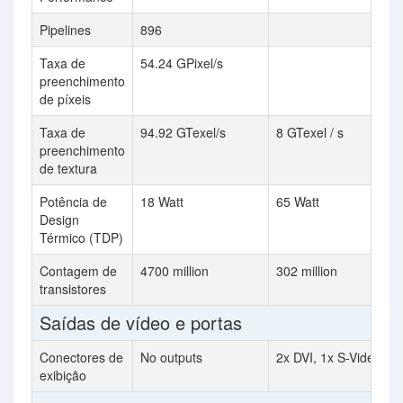
Pipelines
896
Taxa de
54.24 GPixel/s
preenchimento
de píxeis
Taxa de
94.92 GTexel/s
8 GTexel / s
preenchimento
de textura
Potência de
18 Watt
65 Watt
Design
Térmico (TDP)
Contagem de
4700 million
302 million
transistores
Saídas de vídeo e portas
Conectores de
No outputs
2x DVI, 1x S-Video
exibição