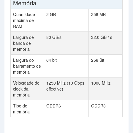
Memória
Quantidade
2 GB
256 MB
máxima de
RAM
Largura de
80 GB/s
32.0 GB / s
banda de
memória
Largura do
64 bit
256 Bit
barramento de
memória
Velocidade do
1250 MHz (10 Gbps
1000 MHz
clock da
effective)
memória
Tipo de
GDDR6
GDDR3
memória