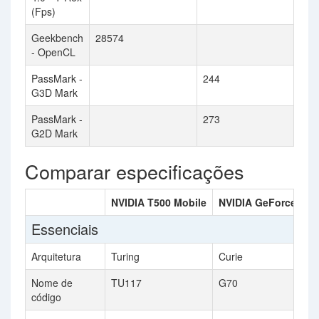
(Fps)
Geekbench
28574
- OpenCL
PassMark -
244
G3D Mark
PassMark -
273
G2D Mark
Comparar especificações
NVIDIA T500 Mobile
NVIDIA GeForce 780
Essenciais
Arquitetura
Turing
Curie
Nome de
TU117
G70
código