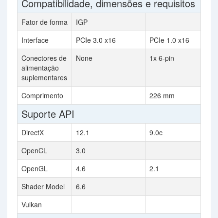
Compatibilidade, dimensões e requisitos
Fator de forma
IGP
Interface
PCIe 3.0 x16
PCIe 1.0 x16
Conectores de
None
1x 6-pin
alimentação
suplementares
Comprimento
226 mm
Suporte API
DirectX
12.1
9.0c
OpenCL
3.0
OpenGL
4.6
2.1
Shader Model
6.6
Vulkan