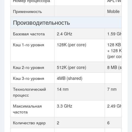
Номер процессора
APL1W81
Применимость
Mobile
Производительность
Базовая частота
2.4 GHz
1.59 GHz
Кэш 1-го уровня
128K (per core)
128 KB instru
+ 128 KB dat
(per core)
Кэш 2-го уровня
512K (per core)
8 MB (shared
Кэш 3-го уровня
4MB (shared)
Технологический
14 nm
7 nm
процесс
Максимальная
3.3 GHz
2.49 GHz
частота
Количество ядер
2
6