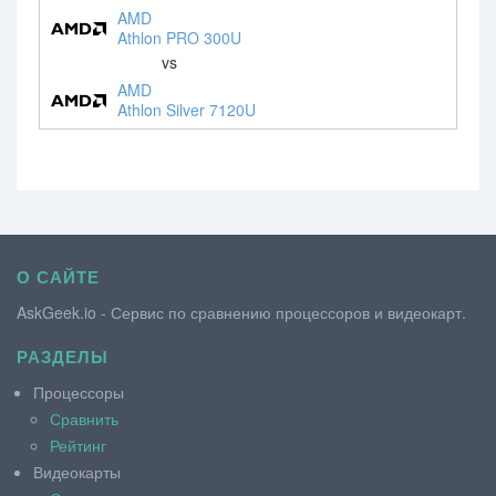
AMD
Athlon PRO 300U
vs
AMD
Athlon Silver 7120U
О САЙТЕ
AskGeek.io - Сервис по сравнению процессоров и видеокарт.
РАЗДЕЛЫ
Процессоры
Сравнить
Рейтинг
Видеокарты