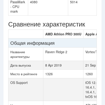
PassMark
4080
5014
- CPU
mark
Сравнение характеристик
AMD Athlon PRO 300U
Apple A12 B
Общая информация
Название
Raven Ridge 2
Vortex/Temp
архитектуры
Дата выпуска
8 Apr 2019
21 Sep 2018
Место в рейтинге
1326
1260
OS Support
iOS 12.0, iO
16.4.1, iPad
16.4.1, tvOS 
tvOS 16.2