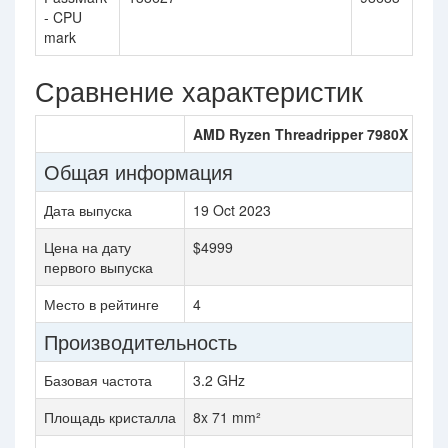
- CPU
mark
Сравнение характеристик
AMD Ryzen Threadripper 7980X
AM
Общая информация
Дата выпуска
19 Oct 2023
19 
Цена на дату
$4999
$2
первого выпуска
Место в рейтинге
4
11
Производительность
Базовая частота
3.2 GHz
4 
Площадь кристалла
8x 71 mm²
4x 