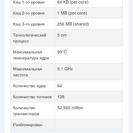
Кэш 1-го уровня
64 KB (per core)
64 
Кэш 2-го уровня
1 MB (per core)
1 M
Кэш 3-го уровня
256 MB (shared)
128
Технологический
5 nm
5 
процесс
Максимальная
95°C
95
температура ядра
Максимальная
5.1 GHz
5.3
частота
Количество ядер
64
32
Количество потоков
128
64
Количество
52,560 million
26,
транзисторов
Разблокирован