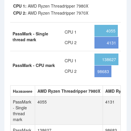
CPU 1:
AMD Ryzen Threadripper 7980X
CPU 2:
AMD Ryzen Threadripper 7970X
4055
CPU 1
PassMark - Single
thread mark
CPU 2
4131
138627
CPU 1
PassMark - CPU mark
CPU 2
98683
Название
AMD Ryzen Threadripper 7980X
AMD Ryzen T
PassMark
4055
4131
- Single
thread
mark
PassMark
138627
98683