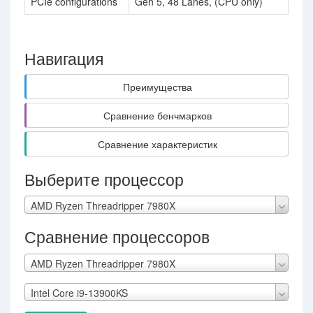
PCIe configurations
Gen 5, 48 Lanes, (CPU only)
Gen
Навигация
Преимущества
Сравнение бенчмарков
Сравнение характеристик
Выберите процессор
AMD Ryzen Threadripper 7980X
Сравнение процессоров
AMD Ryzen Threadripper 7980X
Intel Core i9-13900KS