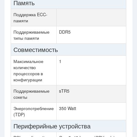
Память
Поддержка ECC-
памяти
Поддерживаемые
DDR5
DD
типы памяти
Совместимость
Максимальное
1
1
количество
процессоров в
конфигурации
Поддерживаемые
sTR5
sT
сокеты
Энергопотребление
350 Watt
350
(TDP)
Периферийные устройства