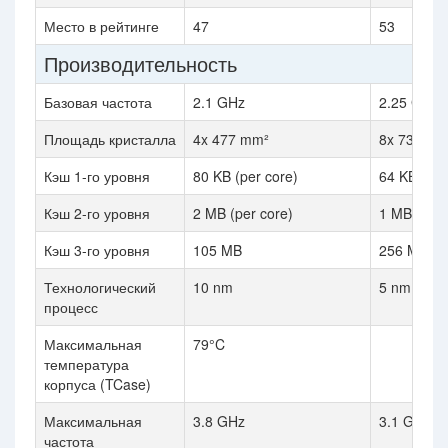
Место в рейтинге
47
53
Производительность
Базовая частота
2.1 GHz
2.25 GHz
Площадь кристалла
4x 477 mm²
8x 73 mm²
Кэш 1-го уровня
80 KB (per core)
64 KB (per
Кэш 2-го уровня
2 MB (per core)
1 MB (per 
Кэш 3-го уровня
105 MB
256 MB (s
Технологический
10 nm
5 nm
процесс
Максимальная
79°C
температура
корпуса (TCase)
Максимальная
3.8 GHz
3.1 GHz
частота