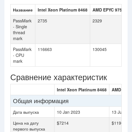
Название
Intel Xeon Platinum 8468
AMD EPYC 9754
PassMark
2735
2329
- Single
thread
mark
PassMark
116663
130045
- CPU
mark
Сравнение характеристик
Intel Xeon Platinum 8468
AMD EPYC
Общая информация
Дата выпуска
10 Jan 2023
13 Jun 20
Цена на дату
$7214
$11900
первого выпуска