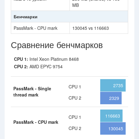
MB
Бенчмарки
PassMark - CPU mark
130045 vs 116663
Сравнение бенчмарков
CPU 1:
Intel Xeon Platinum 8468
CPU 2:
AMD EPYC 9754
2735
CPU 1
PassMark - Single
thread mark
CPU 2
2329
116663
CPU 1
PassMark - CPU mark
CPU 2
130045