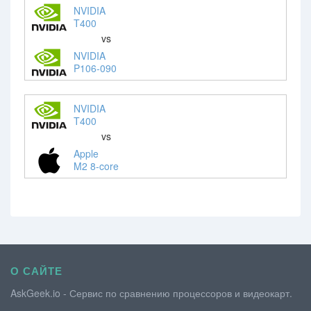
NVIDIA
T400
vs
NVIDIA
P106-090
NVIDIA
T400
vs
Apple
M2 8-core
О САЙТЕ
AskGeek.io - Сервис по сравнению процессоров и видеокарт.