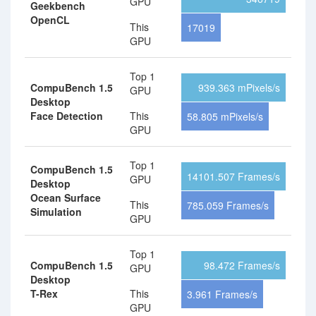
GPU
Geekbench
OpenCL
This
17019
GPU
Top 1
CompuBench 1.5
939.363 mPixels/s
GPU
Desktop
Face Detection
This
58.805 mPixels/s
GPU
Top 1
CompuBench 1.5
14101.507 Frames/s
GPU
Desktop
Ocean Surface
This
785.059 Frames/s
Simulation
GPU
Top 1
CompuBench 1.5
98.472 Frames/s
GPU
Desktop
T-Rex
This
3.961 Frames/s
GPU