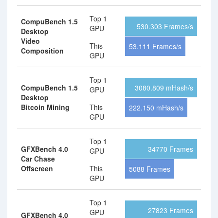
Top 1
CompuBench 1.5
530.303 Frames/s
GPU
Desktop
Video
This
53.111 Frames/s
Composition
GPU
Top 1
CompuBench 1.5
3080.809 mHash/s
GPU
Desktop
Bitcoin Mining
This
222.150 mHash/s
GPU
Top 1
GFXBench 4.0
34770 Frames
GPU
Car Chase
Offscreen
This
5088 Frames
GPU
Top 1
27823 Frames
GPU
GFXBench 4.0