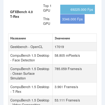
Top 1
69225.000 Fps
GPU
GFXBench 4.0
T-Rex
This
3346.000 Fps
GPU
Название
Значение
Geekbench - OpenCL
17019
CompuBench 1.5 Desktop
58.805 mPixels/s
- Face Detection
CompuBench 1.5 Desktop
785.059 Frames/s
- Ocean Surface
Simulation
CompuBench 1.5 Desktop
3.961 Frames/s
- T-Rex
CompuBench 1.5 Desktop
53.111 Frames/s
- Video Composition