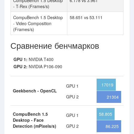
CompuBench 1.5 Desktop
6.178 vs 3.961
- T-Rex (Frames/s)
CompuBench 1.5 Desktop
58.651 vs 53.111
- Video Composition
(Frames/s)
Сравнение бенчмарков
GPU 1:
NVIDIA T400
GPU 2:
NVIDIA P106-090
17019
GPU 1
Geekbench - OpenCL
GPU 2
21304
CompuBench 1.5
58.805
GPU 1
Desktop - Face
Detection (mPixels/s)
GPU 2
86.225