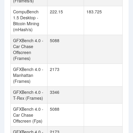
(Frames/s)
CompuBench
222.15
183.725
1.5 Desktop -
Bitcoin Mining
(mHash/s)
GFXBench 4.0 -
5088
Car Chase
Offscreen
(Frames)
GFXBench 4.0 -
2173
Manhattan
(Frames)
GFXBench 4.0 -
3346
T-Rex (Frames)
GFXBench 4.0 -
5088
Car Chase
Offscreen (Fps)
GFXBench 4.0 -
2173