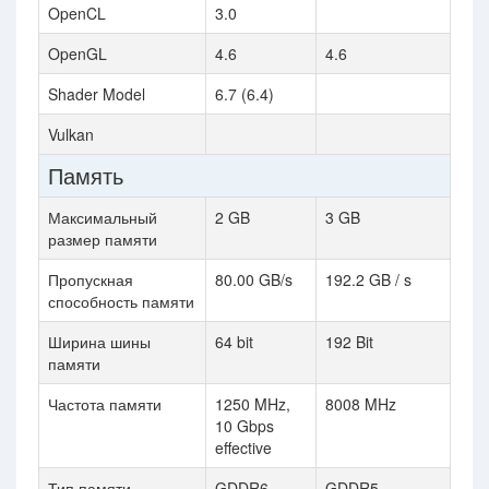
OpenCL
3.0
OpenGL
4.6
4.6
Shader Model
6.7 (6.4)
Vulkan
Память
Максимальный
2 GB
3 GB
размер памяти
Пропускная
80.00 GB/s
192.2 GB / s
способность памяти
Ширина шины
64 bit
192 Bit
памяти
Частота памяти
1250 MHz,
8008 MHz
10 Gbps
effective
Тип памяти
GDDR6
GDDR5