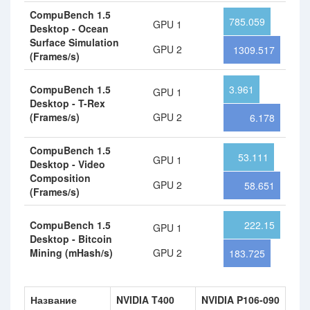
CompuBench 1.5
785.059
GPU 1
Desktop - Ocean
Surface Simulation
GPU 2
1309.517
(Frames/s)
CompuBench 1.5
3.961
GPU 1
Desktop - T-Rex
(Frames/s)
GPU 2
6.178
CompuBench 1.5
53.111
GPU 1
Desktop - Video
Composition
GPU 2
58.651
(Frames/s)
CompuBench 1.5
222.15
GPU 1
Desktop - Bitcoin
Mining (mHash/s)
GPU 2
183.725
Название
NVIDIA T400
NVIDIA P106-090