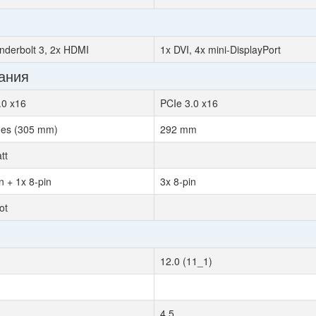
nderbolt 3, 2x HDMI
1x DVI, 4x mini-DisplayPort
ания
.0 x16
PCIe 3.0 x16
hes (305 mm)
292 mm
tt
n + 1x 8-pin
3x 8-pin
ot
12.0 (11_1)
4.5