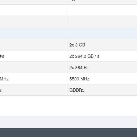
2x 3 GB
/s
2x 264.0 GB / s
2x 384 Bit
 MHz
5500 MHz
6
GDDR5