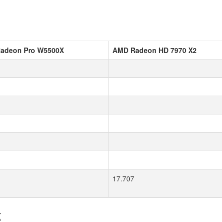
adeon Pro W5500X
AMD Radeon HD 7970 X2
17.707
к