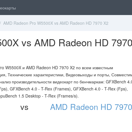
еокарты
 AMD Radeon Pro W5500X vs AMD Radeon HD 7970 X2
00X vs AMD Radeon HD 797
ro W5500X и AMD Radeon HD 7970 X2 по всем известным
ия, Технические характеристики, Видеовыходы и порты, Совместим
нализ производительности видеокарт по бенчмаркам: GFXBench 4.0
ps), GFXBench 4.0 - T-Rex (Frames), GFXBench 4.0 - T-Rex (Fps),
uBench 1.5 Desktop - T-Rex (Frames/s).
vs
AMD Radeon HD 7970