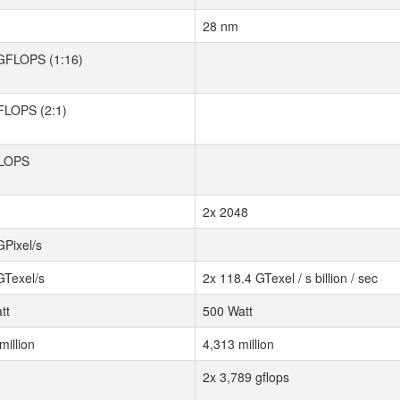
28 nm
GFLOPS (1:16)
FLOPS (2:1)
FLOPS
2x 2048
GPixel/s
GTexel/s
2x 118.4 GTexel / s billion / sec
tt
500 Watt
million
4,313 million
2x 3,789 gflops