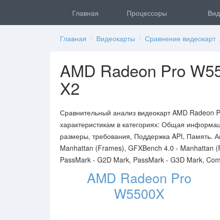
Главная
Процессоры
Вид
Главная
/
Видеокарты
/
Сравнение видеокарт
/
AMD Radeon Pro W55
X2
Сравнительный анализ видеокарт AMD Radeon P
характеристикам в категориях: Общая информац
размеры, требования, Поддержка API, Память. А
Manhattan (Frames), GFXBench 4.0 - Manhattan (F
PassMark - G2D Mark, PassMark - G3D Mark, Comp
AMD Radeon Pro
W5500X