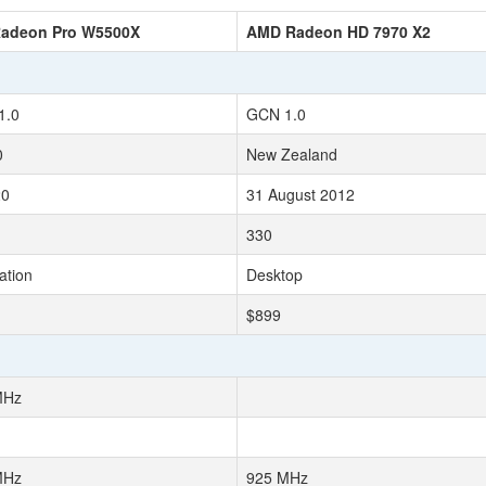
adeon Pro W5500X
AMD Radeon HD 7970 X2
1.0
GCN 1.0
0
New Zealand
20
31 August 2012
330
ation
Desktop
$899
MHz
MHz
925 MHz