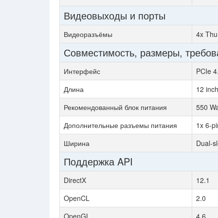
Видеовыходы и порты
Видеоразъёмы
4x Thu
Совместимость, размеры, требов
Интерфейс
PCIe 4
Длина
12 inc
Рекомендованный блок питания
550 Wa
Дополнительные разъемы питания
1x 6-pi
Ширина
Dual-sl
Поддержка API
DirectX
12.1
OpenCL
2.0
OpenGL
4.6