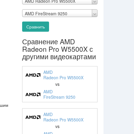
AMD Radeon Pro W5500X
AMD FireStream 9250
Сравнить
Сравнение AMD
Radeon Pro W5500X с
другими видеокартами
AMD
Radeon Pro W5500X
vs
AMD
FireStream 9250
ьшим
AMD
Radeon Pro W5500X
vs
AMD