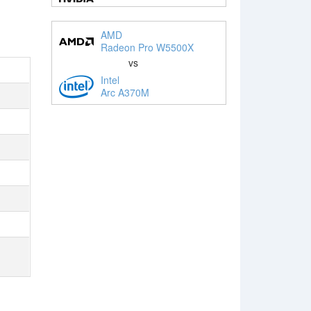
AMD
Radeon Pro W5500X
vs
Intel
Arc A370M