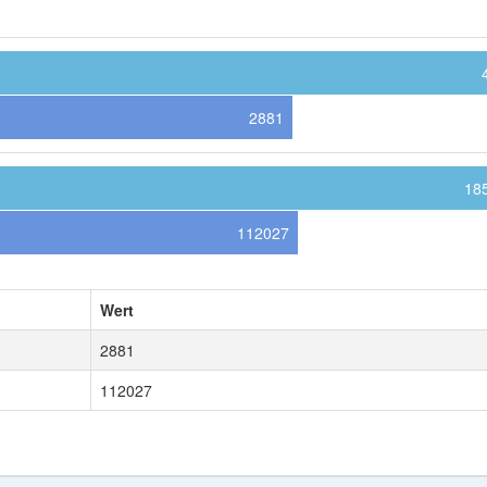
2881
18
112027
Wert
2881
112027