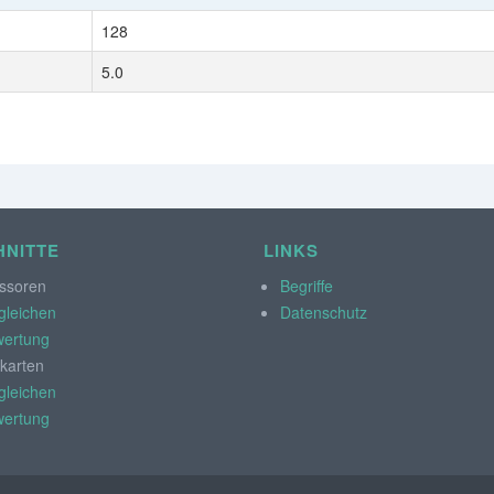
128
5.0
NITTE
LINKS
ssoren
Begriffe
gleichen
Datenschutz
ertung
kkarten
gleichen
ertung