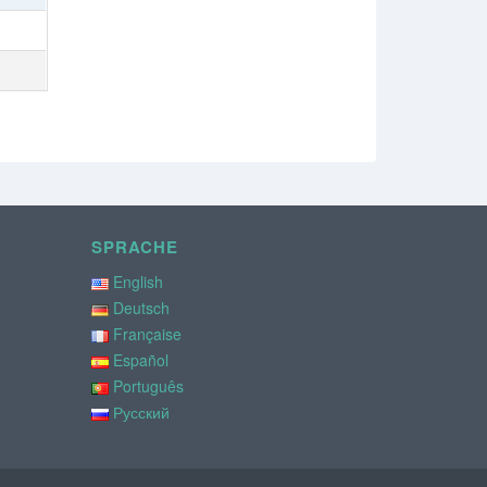
SPRACHE
English
Deutsch
Française
Español
Português
Русский