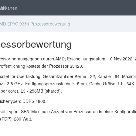
fikkarten
D EPYC 9354 Prozessorbewertung
essorbewertung
essor herausgegeben durch AMD; Erscheinungsdatum: 10 Nov 2022.
röffentlichung kostete der Prozessor $3420.
haltet für Übertaktung. Gesamtzahl der Kerne - 32, Kanäle - 64. Maxim
z - 3.8 GHz. Fertigungsprozesstechnik- 5 nm. Cache Größe: L1 - 64K 
(per core), L3 - 256MB (shared).
eichertypen: DDR5-4800.
ket-Typen: SP5. Maximale Anzahl von Prozessoren in einer Konfiguratio
(TDP): 280 Watt.