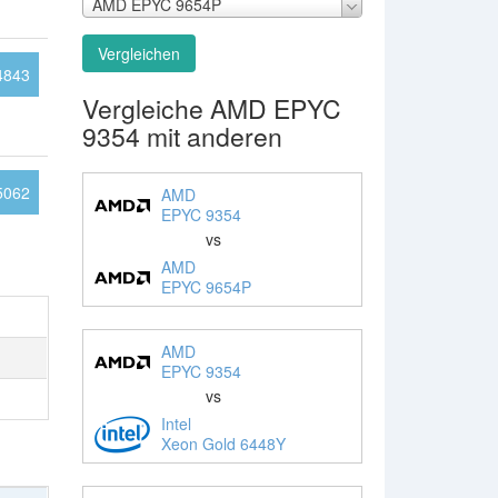
AMD EPYC 9654P
Vergleichen
4843
Vergleiche AMD EPYC
9354 mit anderen
5062
AMD
EPYC 9354
vs
AMD
EPYC 9654P
AMD
EPYC 9354
vs
Intel
Xeon Gold 6448Y