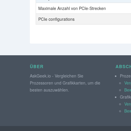
Maximale Anzahl von PCIe-Strecken
PCIe configurations
ÜBER
ABSCH
AskGeek.io - Vergleichen Sie
Proze
Prozessoren und Grafikkarten, um die
Ver
besten auszuwählen.
Bew
Grafi
Ver
Bew