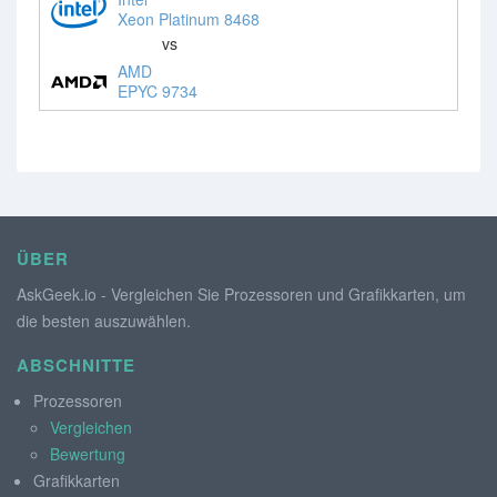
Xeon Platinum 8468
vs
AMD
EPYC 9734
ÜBER
AskGeek.io - Vergleichen Sie Prozessoren und Grafikkarten, um
die besten auszuwählen.
ABSCHNITTE
Prozessoren
Vergleichen
Bewertung
Grafikkarten