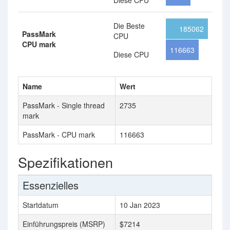
Diese CPU
Die Beste
185062
PassMark
CPU
CPU mark
116663
Diese CPU
Name
Wert
PassMark - Single thread
2735
mark
PassMark - CPU mark
116663
Spezifikationen
Essenzielles
Startdatum
10 Jan 2023
Einführungspreis (MSRP)
$7214