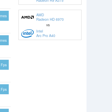
Radeon R9 A375
AMD
ames
Radeon HD 6970
vs
Intel
Arc Pro A40
ames
 Fps
 Fps