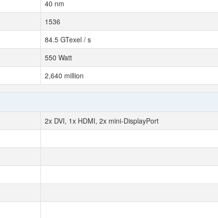
40 nm
1536
84.5 GTexel / s
550 Watt
2,640 million
2x DVI, 1x HDMI, 2x mini-DisplayPort