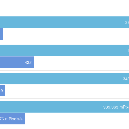
3
9
432
34
39
939.363 mPixe
76 mPixels/s