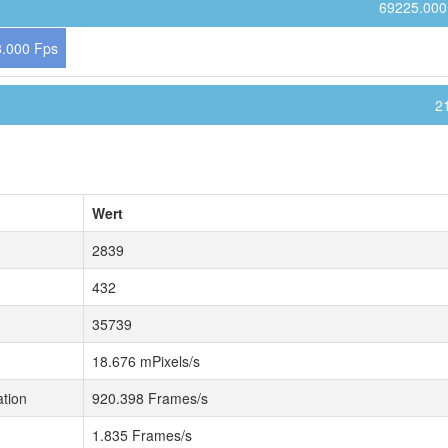
69225.000
.000 Fps
2
Wert
2839
432
35739
18.676 mPixels/s
tion
920.398 Frames/s
1.835 Frames/s