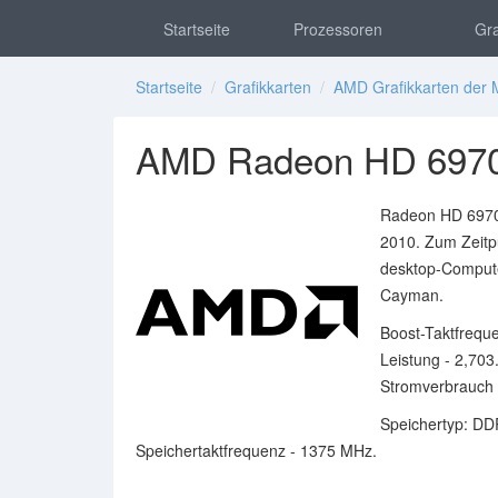
Startseite
Prozessoren
Gra
Startseite
/
Grafikkarten
/
AMD Grafikkarten der 
AMD Radeon HD 6970 
Radeon HD 6970 
2010. Zum Zeitpu
desktop-Compute
Cayman.
Boost-Taktfreque
Leistung - 2,703
Stromverbrauch 
Speichertyp: DD
Speichertaktfrequenz - 1375 MHz.