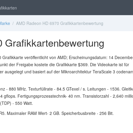
fikkarten
Marke
/ AMD Radeon HD 6970 Grafikkartenbewertung
Grafikkartenbewertung
Grafikkarte veröffentlicht von AMD; Erscheinungsdatum: 14 Decembe
nkt der Freigabe kostete die Grafikkarte $369. Die Videokarte ist für
r ausgelegt und basiert auf der Mikroarchitektur TeraScale 3 codena
nz - 880 MHz. Texturfüllrate - 84.5 GTexel / s. Leitungen - 1536. Glei
.4 gflops. Fertigungsprozesstechnik- 40 nm. Transistorzahl - 2,640 milli
(TDP) - 550 Watt.
R5. Maximaler RAM Wert- 2 GB. Speicherbusbreite - 256 Bit.