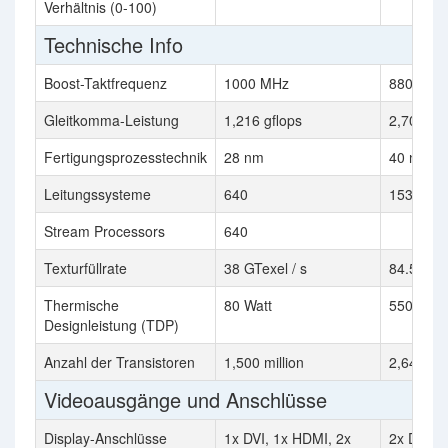
Verhältnis (0-100)
Technische Info
Boost-Taktfrequenz
1000 MHz
880 MHz
Gleitkomma-Leistung
1,216 gflops
2,703.4 g
Fertigungsprozesstechnik
28 nm
40 nm
Leitungssysteme
640
1536
Stream Processors
640
Texturfüllrate
38 GTexel / s
84.5 GTex
Thermische
80 Watt
550 Watt
Designleistung (TDP)
Anzahl der Transistoren
1,500 million
2,640 mil
Videoausgänge und Anschlüsse
Display-Anschlüsse
1x DVI, 1x HDMI, 2x
2x DVI, 