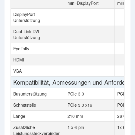
mini-DisplayPort
mini-Disp
DisplayPort-
Unterstützung
Dual-Link-DVI-
Unterstützung
Eyefinity
HDMI
VGA
Kompatibilität, Abmessungen und Anforderu
Busunterstützung
PCIe 3.0
PCIe 2.0
Schnittstelle
PCIe 3.0 x16
PCIe 2.0
Länge
210 mm
267 mm
Zusätzliche
1 x 6-pin
1x 6-pin 
Leistungssteckverbinder