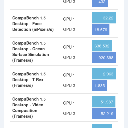
GPU 2
432
CompuBench 1.5
32.22
GPU 1
Desktop - Face
Detection (mPixels/s)
GPU 2
18.676
CompuBench 1.5
638.532
GPU 1
Desktop - Ocean
Surface Simulation
GPU 2
920.398
(Frames/s)
CompuBench 1.5
2.963
GPU 1
Desktop - T-Rex
(Frames/s)
GPU 2
1.835
CompuBench 1.5
51.987
GPU 1
Desktop - Video
Composition
GPU 2
52.219
(Frames/s)