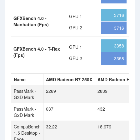
3716
GPU 1
GFXBench 4.0 -
Manhattan (Fps)
GPU 2
3716
3358
GPU 1
GFXBench 4.0 - T-Rex
(Fps)
GPU 2
3358
Name
AMD Radeon R7 250X
AMD Radeon HD 69
PassMark -
2269
2839
G3D Mark
PassMark -
637
432
G2D Mark
CompuBench
32.22
18.676
1.5 Desktop -
Face