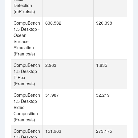
Detection
(mPixels/s)
CompuBench
638.532
920.398
1.5 Desktop -
Ocean
Surface
Simulation
(Frames/s)
CompuBench
2.963
1.835
1.5 Desktop -
T-Rex
(Frames/s)
CompuBench
51.987
52.219
1.5 Desktop -
Video
Composition
(Frames/s)
CompuBench
151.963
273.175
1.5 Desktop -