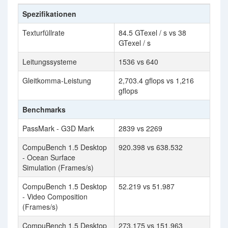
Spezifikationen
Texturfüllrate
84.5 GTexel / s vs 38
GTexel / s
Leitungssysteme
1536 vs 640
Gleitkomma-Leistung
2,703.4 gflops vs 1,216
gflops
Benchmarks
PassMark - G3D Mark
2839 vs 2269
CompuBench 1.5 Desktop
920.398 vs 638.532
- Ocean Surface
Simulation (Frames/s)
CompuBench 1.5 Desktop
52.219 vs 51.987
- Video Composition
(Frames/s)
CompuBench 1.5 Desktop
273.175 vs 151.963