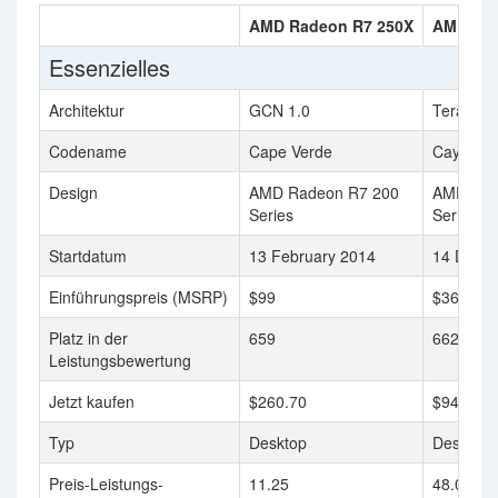
AMD Radeon R7 250X
AMD Rad
Essenzielles
Architektur
GCN 1.0
TeraScal
Codename
Cape Verde
Cayman
Design
AMD Radeon R7 200
AMD Rad
Series
Series
Startdatum
13 February 2014
14 Dece
Einführungspreis (MSRP)
$99
$369
Platz in der
659
662
Leistungsbewertung
Jetzt kaufen
$260.70
$94.99
Typ
Desktop
Desktop
Preis-Leistungs-
11.25
48.01