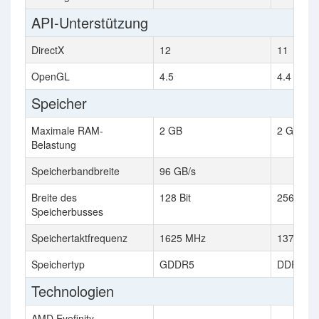
API-Unterstützung
DirectX
12
11
OpenGL
4.5
4.4
Speicher
Maximale RAM-
2 GB
2 GB
Belastung
Speicherbandbreite
96 GB/s
Breite des
128 Bit
256 Bit
Speicherbusses
Speichertaktfrequenz
1625 MHz
1375 MH
Speichertyp
GDDR5
DDR5
Technologien
AMD Eyefinity