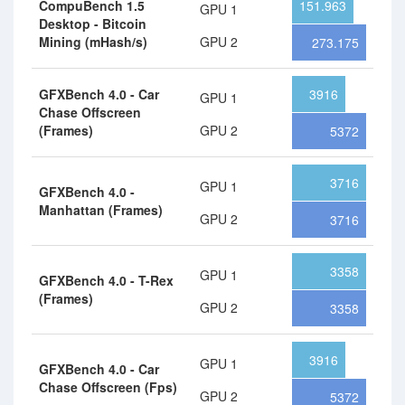
CompuBench 1.5
151.963
GPU 1
Desktop - Bitcoin
Mining (mHash/s)
GPU 2
273.175
GFXBench 4.0 - Car
3916
GPU 1
Chase Offscreen
(Frames)
GPU 2
5372
3716
GPU 1
GFXBench 4.0 -
Manhattan (Frames)
GPU 2
3716
3358
GPU 1
GFXBench 4.0 - T-Rex
(Frames)
GPU 2
3358
3916
GPU 1
GFXBench 4.0 - Car
Chase Offscreen (Fps)
GPU 2
5372